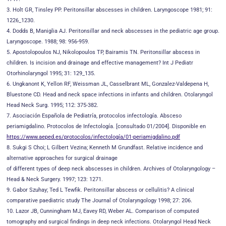
3. Holt GR, Tinsley PP. Peritonsillar abscesses in children. Laryngoscope 1981; 91:
1226_1230.
4. Dodds B, Maniglia AJ. Peritonsillar and neck abscesses in the pediatric age group.
Laryngoscope. 1988; 98: 956-959.
5. Apostolopoulos NJ, Nikolopoulos TP, Bairamis TN. Peritonsillar abscess in
children. Is incision and drainage and effective management? Int J Pediatr
Otorhinolaryngol 1995; 31: 129_135.
6. Ungkanont K, Yellon RF, Weissman JL, Casselbrant ML, Gonzalez-Valdepena H,
Bluestone CD. Head and neck space infections in infants and children. Otolaryngol
Head Neck Surg. 1995; 112: 375-382.
7. Asociación Española de Pediatría, protocolos infectología. Absceso
periamigdalino. Protocolos de Infectología. [consultado 01/2004]. Disponible en
https://www.aeped.es/protocolos/infectología/01-periamigdalino.pdf
8. Sukgi S Choi; L Gilbert Vezina; Kenneth M Grundfast. Relative incidence and
alternative approaches for surgical drainage
of different types of deep neck abscesses in children. Archives of Otolaryngology –
Head & Neck Surgery. 1997; 123: 1271.
9. Gabor Szuhay; Ted L Tewfik. Peritonsillar abscess or cellulitis? A clinical
comparative paediatric study The Journal of Otolaryngology 1998; 27: 206.
10. Lazor JB, Cunningham MJ, Eavey RD, Weber AL. Comparison of computed
tomography and surgical findings in deep neck infections. Otolaryngol Head Neck