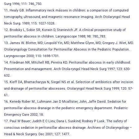
Surg 1996; 111: 746_750.
11. Healy GB. Inflammatory neck másses in children: a comparison of computed
tomography, ultrasound, and magnetic resonance imaging. Arch Otolaryngol Head
Neck Surg. 1989; 115: 1027-1028.
12. Brodsky L, Sobie SR, Korwin D, Stanievich JF. A clinical prospective study of
peritonsillar abscess in children. Laryngoscope 1988; 98: 780_783.
13. James W. Blotter, MD; Leopold Yin, MD; Matthew Glynn, MD; Gregory J. Wiet, MD.
Otolaryngology Consultation for Peritonsillar Abscess in the Pediatric Population.
Laryngoscope 2000; 110: 1698-1701.
14. Friedman NR, Mitchell RB, Pereira KD. Peritonsillar abscess in early childhood:
Presentation and management. Arch Otola-ryngol Head Neck Surg 1997; 123: 630-
632.
15. Kieff DA, Bhattacharyya N, Siegel NS et al. Selection of antibiotics after incision
and drainage of peritonsillar abscesses. Otolaryngol Head Neck Surg 1999; 120: 57-
61.
16. Kenedy Rober M.; Luhmann Jan D Mcallister, John, Jaffe David. Sedation for
peritonsillar abscess dranaige in the pediatric emergency department. Pediatric
Emergency Care 2002; 18:
17. Paul W Bauer; Judith E C Lieu; Dana L Suskind; Rodney P Lusk. The safety of
conscious sedation in peritonsillar abscess drainage. Archives of Otolaryngology –
Head & Neck Surgery. Dec 2001; 127: 1477.