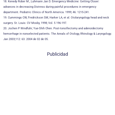
18. Kenedy Rober M., Luhmann Jan D. Emergency Medicine: Getting Closer:
advances in decreasing Distress during painful procedures in emergency
department. Pediatric Clinics of North America. 1999; 46: 1215-241.
19. Cummings CW, Fredrickson SM, Harker LA, et al. Otolaryngology head and neck
surgery. St. Louis: CV Mosby, 1998; Vol. 5 196-197.
20. Jochen P Windfuhr; Yue-Shih Chen. Post-tonsillectomy and adenoidectomy
hemorrhage in nonselected patients. The Annals of Otology, Rhinology & Laryngology.
Jan 2003;112: 63. 2004 de 02 de 05.
Publicidad