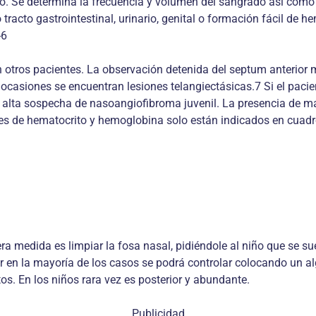
ísico. Se determina la frecuencia y volumen del sangrado así com
racto gastrointestinal, urinario, genital o formación fácil de h
-6
n otros pacientes. La observación detenida del septum anterior m
ocasiones se encuentran lesiones telangiectásicas.7 Si el pacie
 alta sospecha de nasoangiofibroma juvenil. La presencia de ma
eles de hematocrito y hemoglobina solo están indicados en cuad
ra medida es limpiar la fosa nasal, pidiéndole al niño que se s
or en la mayoría de los casos se podrá controlar colocando un a
os. En los niños rara vez es posterior y abundante.
Publicidad