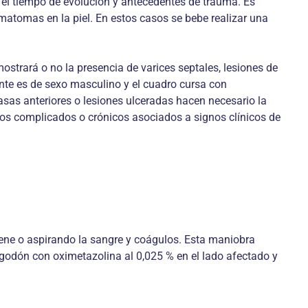
o el tiempo de evolución y antecedentes de trauma. Es
ematomas en la piel. En estos casos se bebe realizar una
ostrará o no la presencia de varices septales, lesiones de
nte es de sexo masculino y el cuadro cursa con
sas anteriores o lesiones ulceradas hacen necesario la
ros complicados o crónicos asociados a signos clínicos de
uene o aspirando la sangre y coágulos. Esta maniobra
lgodón con oximetazolina al 0,025 % en el lado afectado y