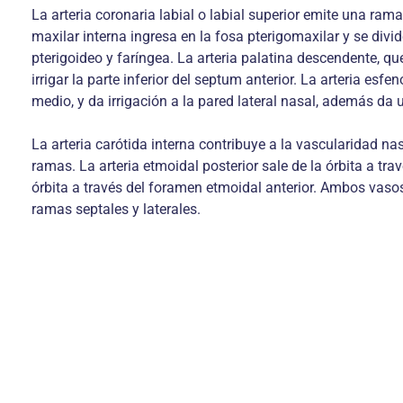
La arteria coronaria labial o labial superior emite una rama,
maxilar interna ingresa en la fosa pterigomaxilar y se divi
pterigoideo y faríngea. La arteria palatina descendente, que
irrigar la parte inferior del septum anterior. La arteria esf
medio, y da irrigación a la pared lateral nasal, además da 
La arteria carótida interna contribuye a la vascularidad nasa
ramas. La arteria etmoidal posterior sale de la órbita a tra
órbita a través del foramen etmoidal anterior. Ambos vasos
ramas septales y laterales.