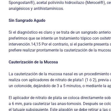
Spongostan®), acetal polivinilo hidroxilazo (Merocel®), c
analgésicos y antihistamínicos.
Sin Sangrado Agudo
Si el diagnóstico es claro y se trata de un sangrado anter
preferimos que se intente un tratamiento tópico con oxite
intervención.14,15 Por el contrario, si el paciente presen
prefiere realizar prontamente la cauterización de la mucos
Cauterización de la Mucosa
La cauterización de la mucosa nasal es un procedimiento re
realiza con aplicadores de nitrato de plata1 (1 ó 2), prev
un cotonoide, dejándolo de 3 a 5 minutos, o mediante la a
El aplicador de nitrato de plata se coloca directamente 
a 6 mm, para cauterizar las anas-tomosis. Después se coloca
el tatuaje subsiguiente. Este algodón se debe retirar a las 