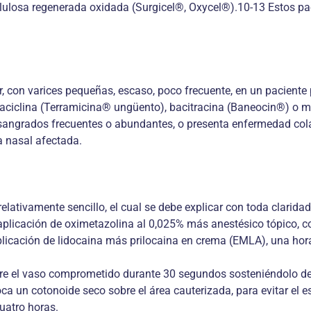
elulosa regenerada oxidada (Surgicel®, Oxycel®).10-13 Estos pa
ior, con varices pequeñas, escaso, poco frecuente, en un pacient
traciclina (Terramicina® ungüento), bacitracina (Baneocin®) o m
ta sangrados frecuentes o abundantes, o presenta enfermedad col
a nasal afectada.
lativamente sencillo, el cual se debe explicar con toda claridad
ia aplicación de oximetazolina al 0,025% más anestésico tópico,
plicación de lidocaina más prilocaina en crema (EMLA), una hor
sobre el vaso comprometido durante 30 segundos sosteniéndolo d
 un cotonoide seco sobre el área cauterizada, para evitar el escu
cuatro horas.