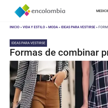
Saltar
al
MEDICI
contenido
INICIO
»
VIDA Y ESTILO
»
MODA
»
IDEAS PARA VESTIRSE
»
FORM
IDEAS PARA VESTIRSE
Formas de combinar p