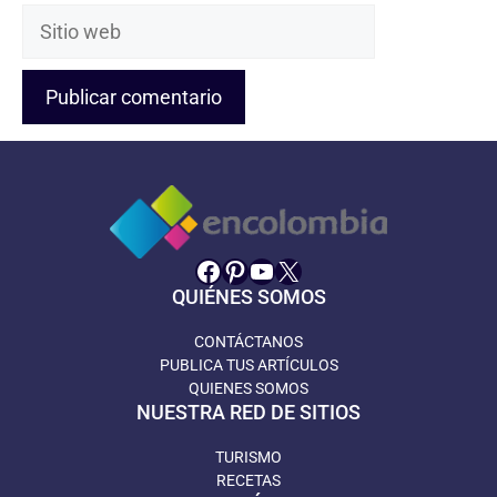
Sitio
web
Facebook
Pinterest
YouTube
X
QUIÉNES SOMOS
CONTÁCTANOS
PUBLICA TUS ARTÍCULOS
QUIENES SOMOS
NUESTRA RED DE SITIOS
TURISMO
RECETAS