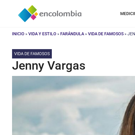
Saltar
al
MEDICI
contenido
INICIO
»
VIDA Y ESTILO
»
FARÁNDULA
»
VIDA DE FAMOSOS
»
JEN
VIDA DE FAMOSOS
Jenny Vargas