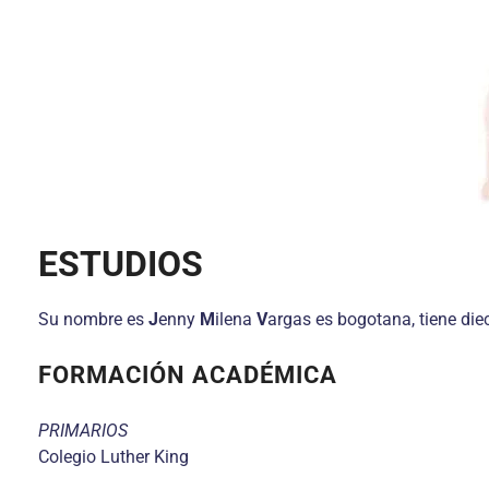
ESTUDIOS
Su nombre es
J
enny
M
ilena
V
argas es bogotana, tiene di
FORMACIÓN ACADÉMICA
PRIMARIOS
Colegio Luther King