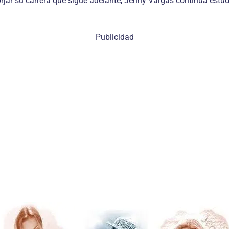
rjar su carrera que sigue adelante, Jenny Vargas continúa estud
Publicidad