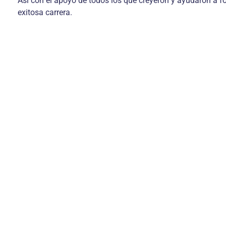
Así con el apoyo de todos los que creyeron y ayudaron a fo
exitosa carrera.