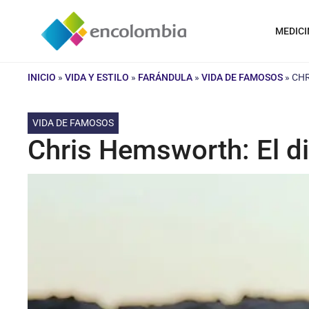
Saltar
al
MEDICI
contenido
INICIO
»
VIDA Y ESTILO
»
FARÁNDULA
»
VIDA DE FAMOSOS
»
CHR
VIDA DE FAMOSOS
Chris Hemsworth: El di