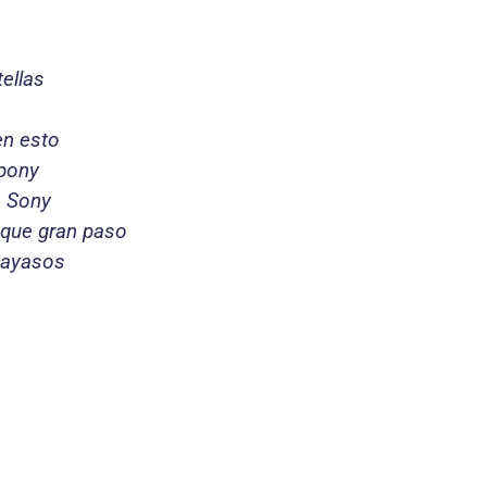
ellas
en esto
 pony
a Sony
 que gran paso
payasos