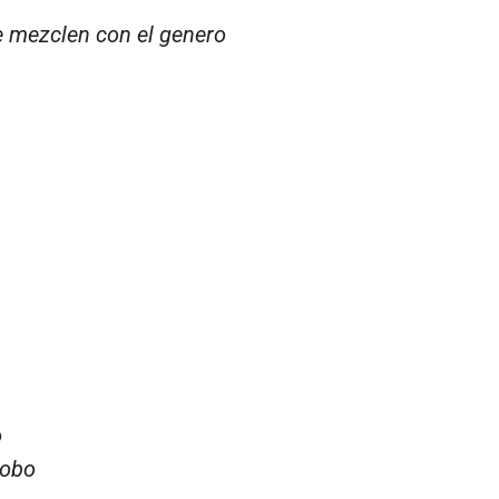
 mezclen con el genero
o
lobo