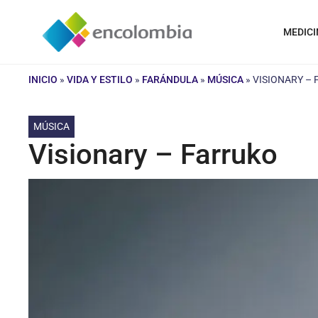
Saltar
al
MEDICI
contenido
INICIO
»
VIDA Y ESTILO
»
FARÁNDULA
»
MÚSICA
»
VISIONARY –
MÚSICA
Visionary – Farruko