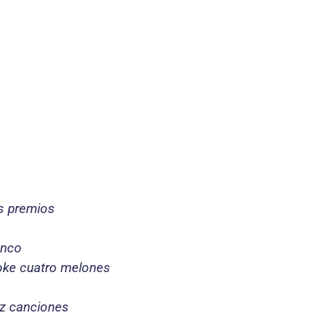
os premios
anco
oke cuatro melones
ez canciones