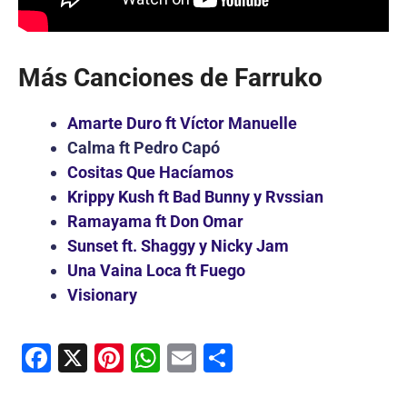
Más Canciones de Farruko
Amarte Duro ft Víctor Manuelle
Calma ft Pedro Capó
Cositas Que Hacíamos
Krippy Kush ft Bad Bunny y Rvssian
Ramayama ft Don Omar
Sunset ft. Shaggy y Nicky Jam
Una Vaina Loca ft Fuego
Visionary
F
X
Pi
W
E
C
a
nt
h
m
o