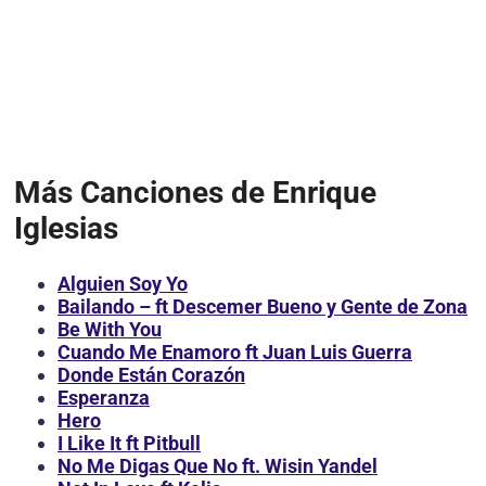
Más Canciones de Enrique
Iglesias
Alguien Soy Yo
Bailando – ft Descemer Bueno y Gente de Zona
Be With You
Cuando Me Enamoro ft Juan Luis Guerra
Donde Están Corazón
Esperanza
Hero
I Like It ft Pitbull
No Me Digas Que No ft. Wisin Yandel