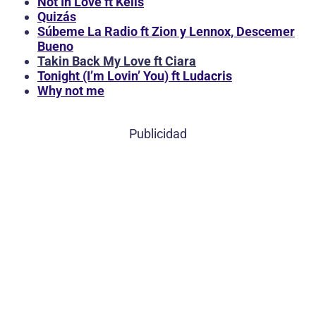
Not In Love ft Kelis
Quizás
Súbeme La Radio ft Zion y Lennox, Descemer
Bueno
Takin Back My Love ft Ciara
Tonight (I’m Lovin’ You) ft Ludacris
Why not me
Publicidad