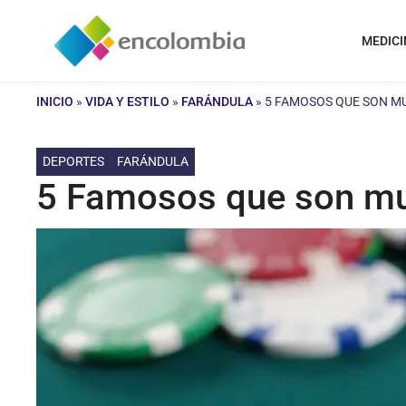
Saltar
al
MEDICI
contenido
INICIO
»
VIDA Y ESTILO
»
FARÁNDULA
»
5 FAMOSOS QUE SON M
DEPORTES
FARÁNDULA
5 Famosos que son mu