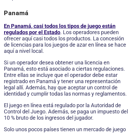
Panamá
En Panamá, casi todos los tipos de juego están
regulados por el Estado
. Los operadores pueden
ofrecer aquí casi todos los productos. La concesión
de licencias para los juegos de azar en línea se hace
aquí a nivel local.
Si un operador desea obtener una licencia en
Panamá, esto está asociado a ciertas regulaciones.
Entre ellas se incluye que el operador debe estar
registrado en Panamá y tener una representación
legal allí. Además, hay que aceptar un control de
identidad y cumplir todas las normas y reglamentos.
El juego en línea está regulado por la Autoridad de
Control del Juego. Además, se paga un impuesto del
10 % bruto de los ingresos del jugador.
Solo unos pocos países tienen un mercado de juego