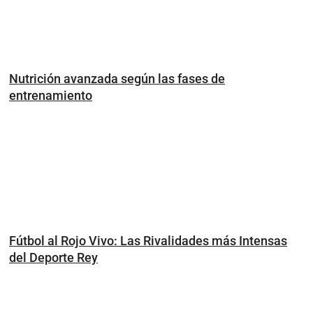
Nutrición avanzada según las fases de
entrenamiento
Fútbol al Rojo Vivo: Las Rivalidades más Intensas
del Deporte Rey