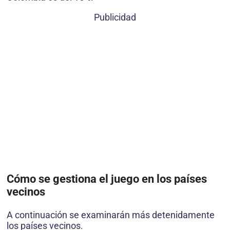
Publicidad
Cómo se gestiona el juego en los países
vecinos
A continuación se examinarán más detenidamente
los países vecinos.