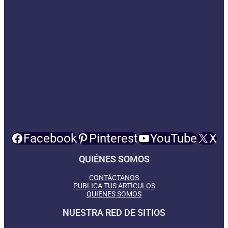
Facebook
Pinterest
YouTube
X
QUIÉNES SOMOS
CONTÁCTANOS
PUBLICA TUS ARTÍCULOS
QUIENES SOMOS
NUESTRA RED DE SITIOS