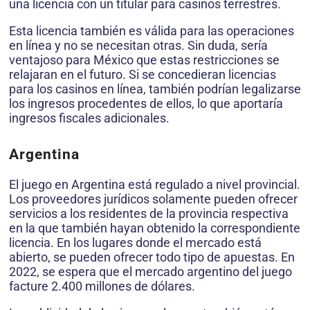
una licencia con un titular para casinos terrestres.
Esta licencia también es válida para las operaciones
en línea y no se necesitan otras. Sin duda, sería
ventajoso para México que estas restricciones se
relajaran en el futuro. Si se concedieran licencias
para los casinos en línea, también podrían legalizarse
los ingresos procedentes de ellos, lo que aportaría
ingresos fiscales adicionales.
Argentina
El juego en Argentina está regulado a nivel provincial.
Los proveedores jurídicos solamente pueden ofrecer
servicios a los residentes de la provincia respectiva
en la que también hayan obtenido la correspondiente
licencia. En los lugares donde el mercado está
abierto, se pueden ofrecer todo tipo de apuestas. En
2022, se espera que el mercado argentino del juego
facture 2.400 millones de dólares.