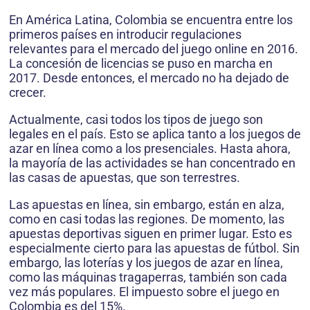
En América Latina, Colombia se encuentra entre los
primeros países en introducir regulaciones
relevantes para el mercado del juego online en 2016.
La concesión de licencias se puso en marcha en
2017. Desde entonces, el mercado no ha dejado de
crecer.
Actualmente, casi todos los tipos de juego son
legales en el país. Esto se aplica tanto a los juegos de
azar en línea como a los presenciales. Hasta ahora,
la mayoría de las actividades se han concentrado en
las casas de apuestas, que son terrestres.
Las apuestas en línea, sin embargo, están en alza,
como en casi todas las regiones. De momento, las
apuestas deportivas siguen en primer lugar. Esto es
especialmente cierto para las apuestas de fútbol. Sin
embargo, las loterías y los juegos de azar en línea,
como las máquinas tragaperras, también son cada
vez más populares. El impuesto sobre el juego en
Colombia es del 15%.