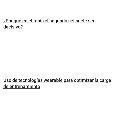
¿Por qué en el tenis el segundo set suele ser
decisivo?
Uso de tecnologías wearable para optimizar la carga
de entrenamiento