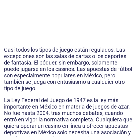
Casi todos los tipos de juego están regulados. Las
excepciones son las salas de cartas o los deportes
de fantasía. El póquer, sin embargo, solamente
puede jugarse en los casinos. Las apuestas de fútbol
son especialmente populares en México, pero
también se juega con entusiasmo a cualquier otro
tipo de juego.
La Ley Federal del Juego de 1947 es la ley más
importante en México en materia de juegos de azar.
No fue hasta 2004, tras muchos debates, cuando
entró en vigor la normativa completa. Cualquiera que
quiera operar un casino en línea u ofrecer apuestas
deportivas en México solo necesita una asociación y