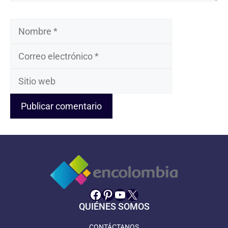
Nombre
Correo
electrónico
Sitio
web
Facebook
Pinterest
YouTube
X
QUIÉNES SOMOS
CONTÁCTANOS