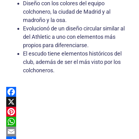
Diseño con los colores del equipo
colchonero, la ciudad de Madrid y al
madroño y la osa.
Evolucionó de un diseño circular similar al
del Athletic a uno con elementos más
propios para diferenciarse.
El escudo tiene elementos históricos del
club, además de ser el más visto por los
colchoneros.
F
a
X
c
P
e
i
W