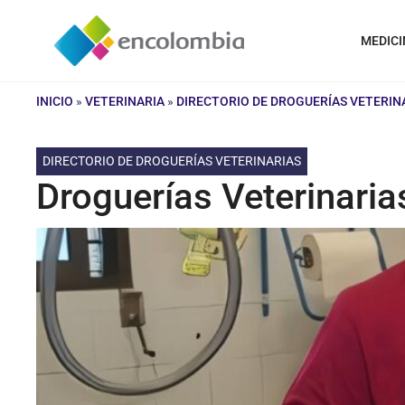
Saltar
al
MEDICI
contenido
INICIO
»
VETERINARIA
»
DIRECTORIO DE DROGUERÍAS VETERIN
DIRECTORIO DE DROGUERÍAS VETERINARIAS
Droguerías Veterinari