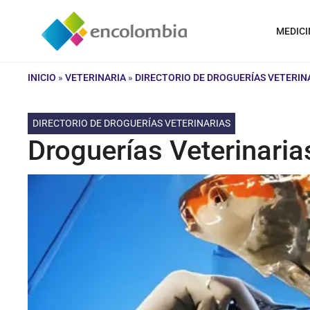
Saltar
al
MEDICI
contenido
INICIO
»
VETERINARIA
»
DIRECTORIO DE DROGUERÍAS VETERIN
DIRECTORIO DE DROGUERÍAS VETERINARIAS
Droguerías Veterinaria