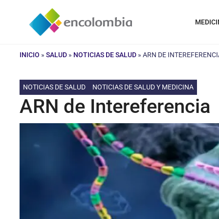
Saltar
al
MEDICI
contenido
INICIO
»
SALUD
»
NOTICIAS DE SALUD
»
ARN DE INTEREFERENCI
NOTICIAS DE SALUD
NOTICIAS DE SALUD Y MEDICINA
ARN de Intereferencia