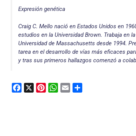
Expresión genética
Craig C. Mello nació en Estados Unidos en 1960
estudios en la Universidad Brown. Trabaja en l
Universidad de Massachusetts desde 1994. Prec
tarea en el desarrollo de vías más eficaces par
y tras sus primeros hallazgos comenzó a colabo
F
X
Pi
W
E
C
a
nt
h
m
o
c
er
at
ai
m
e
e
s
l
p
b
st
A
ar