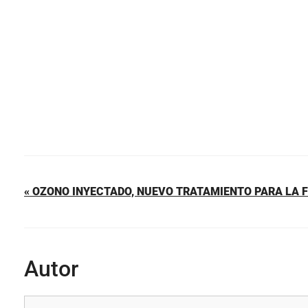
o
p
tir
o
p
k
« OZONO INYECTADO, NUEVO TRATAMIENTO PARA LA 
Autor