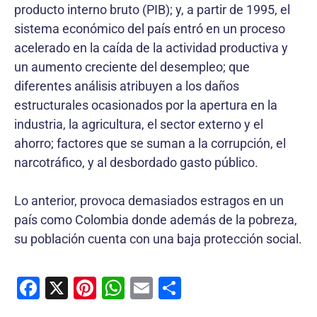
producto interno bruto (PIB); y, a partir de 1995, el
sistema económico del país entró en un proceso
acelerado en la caída de la actividad productiva y
un aumento creciente del desempleo; que
diferentes análisis atribuyen a los daños
estructurales ocasionados por la apertura en la
industria, la agricultura, el sector externo y el
ahorro; factores que se suman a la corrupción, el
narcotráfico, y al desbordado gasto público.
Lo anterior, provoca demasiados estragos en un
país como Colombia donde además de la pobreza,
su población cuenta con una baja protección social.
F
X
Pi
W
E
C
a
nt
h
m
o