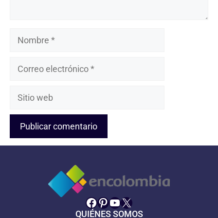
Nombre
Correo
electrónico
Sitio
web
Facebook
Pinterest
YouTube
X
QUIÉNES SOMOS