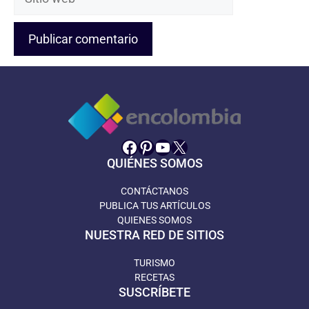
web
Facebook
Pinterest
YouTube
X
QUIÉNES SOMOS
CONTÁCTANOS
PUBLICA TUS ARTÍCULOS
QUIENES SOMOS
NUESTRA RED DE SITIOS
TURISMO
RECETAS
SUSCRÍBETE