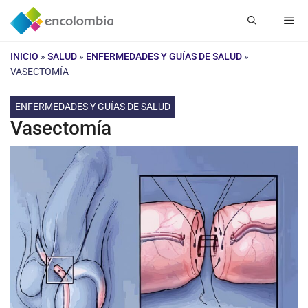
Saltar
Me
al
contenido
INICIO
»
SALUD
»
ENFERMEDADES Y GUÍAS DE SALUD
»
VASECTOMÍA
ENFERMEDADES Y GUÍAS DE SALUD
Vasectomía