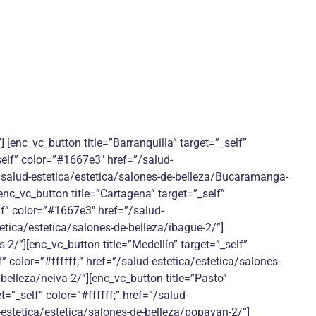
 [enc_vc_button title=”Barranquilla” target=”_self”
_self” color=”#1667e3″ href=”/salud-
”/salud-estetica/estetica/salones-de-belleza/Bucaramanga-
[enc_vc_button title=”Cartagena” target=”_self”
lf” color=”#1667e3″ href=”/salud-
tetica/estetica/salones-de-belleza/ibague-2/”]
-2/”][enc_vc_button title=”Medellín” target=”_self”
” color=”#ffffff;” href=”/salud-estetica/estetica/salones-
-belleza/neiva-2/”][enc_vc_button title=”Pasto”
t=”_self” color=”#ffffff;” href=”/salud-
d-estetica/estetica/salones-de-belleza/popayan-2/”]