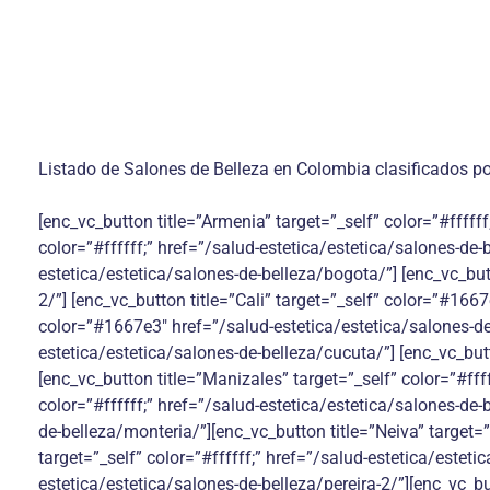
Listado de Salones de Belleza en Colombia clasificados po
[enc_vc_button title=”Armenia” target=”_self” color=”#ffffff
color=”#ffffff;” href=”/salud-estetica/estetica/salones-de-
estetica/estetica/salones-de-belleza/bogota/”] [enc_vc_b
2/”] [enc_vc_button title=”Cali” target=”_self” color=”#166
color=”#1667e3″ href=”/salud-estetica/estetica/salones-de
estetica/estetica/salones-de-belleza/cucuta/”] [enc_vc_butt
[enc_vc_button title=”Manizales” target=”_self” color=”#fff
color=”#ffffff;” href=”/salud-estetica/estetica/salones-de-b
de-belleza/monteria/”][enc_vc_button title=”Neiva” target=”
target=”_self” color=”#ffffff;” href=”/salud-estetica/esteti
estetica/estetica/salones-de-belleza/pereira-2/”][enc_vc_bu