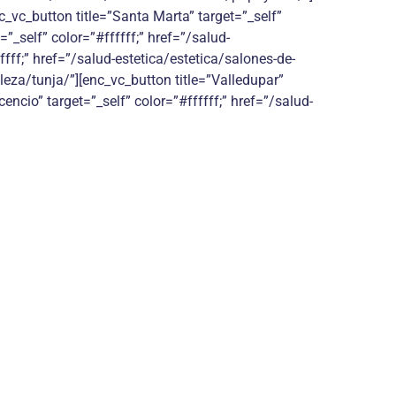
c_vc_button title=”Santa Marta” target=”_self”
”_self” color=”#ffffff;” href=”/salud-
ffff;” href=”/salud-estetica/estetica/salones-de-
lleza/tunja/”][enc_vc_button title=”Valledupar”
cencio” target=”_self” color=”#ffffff;” href=”/salud-