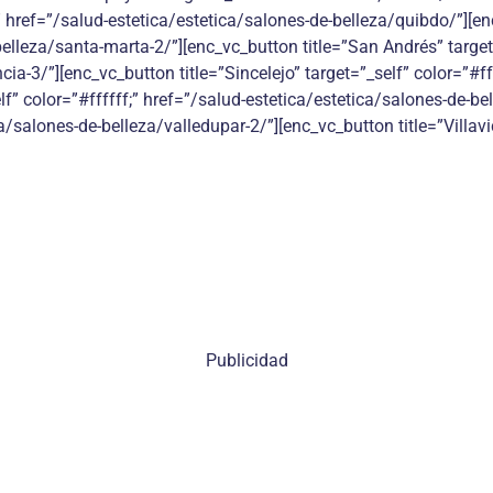
;” href=”/salud-estetica/estetica/salones-de-belleza/quibdo/”][en
belleza/santa-marta-2/”][enc_vc_button title=”San Andrés” target=
ia-3/”][enc_vc_button title=”Sincelejo” target=”_self” color=”#ff
lf” color=”#ffffff;” href=”/salud-estetica/estetica/salones-de-be
ca/salones-de-belleza/valledupar-2/”][enc_vc_button title=”Villavi
Publicidad