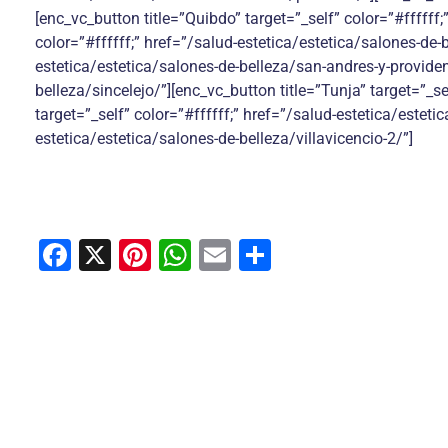
[enc_vc_button title=”Quibdo” target=”_self” color=”#ffffff
color=”#ffffff;” href=”/salud-estetica/estetica/salones-de-
estetica/estetica/salones-de-belleza/san-andres-y-providenc
belleza/sincelejo/”][enc_vc_button title=”Tunja” target=”_se
target=”_self” color=”#ffffff;” href=”/salud-estetica/esteti
estetica/estetica/salones-de-belleza/villavicencio-2/”]
F
X
Pi
W
E
C
a
nt
h
m
o
c
er
at
ai
m
e
e
s
l
p
b
st
A
ar
o
p
tir
o
p