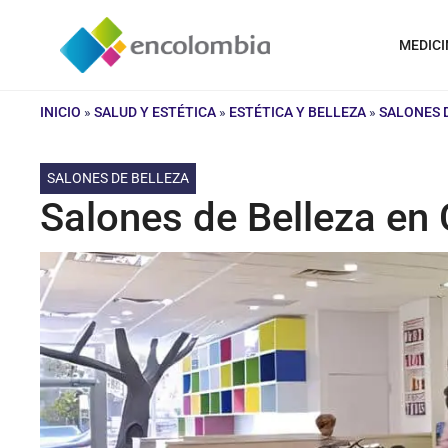
Saltar
al
MEDICI
contenido
INICIO
»
SALUD Y ESTÉTICA
»
ESTÉTICA Y BELLEZA
»
SALONES 
SALONES DE BELLEZA
Salones de Belleza en