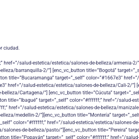
r ciudad.
;” href=”/salud-estetica/estetica/salones-de-belleza/armenia-2/”]
belleza/barranquilla-2/”] [enc_vc_button title=”Bogotá” target=”
utton title=”Bucaramanga” target=”_self” color=”#1667e3″ href=
7e3″ href=”/salud-estetica/estetica/salones-de-belleza/Cali-2/”] 
-belleza/Cartagena/”] [enc_vc_button title=”Cúcuta” target=”_se
on title=”Ibagué” target=”_self” color=”#ffffff;” href=”/salud-es
fff;” href=”/salud-estetica/estetica/salones-de-belleza/manizales
elleza/medellin-2/”][enc_vc_button title=”Montería” target=”_self
_self” color=”#ffffff;” href=”/salud-estetica/estetica/salones-de
ca/salones-de-belleza/pasto/”][enc_vc_button title=”Pereira” targe
tton title=”Popayán” target=”_self” color=”#ffffff;” href=”/salu