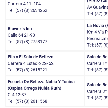
(Pérez Cas
Carrera 4 11- 104
Av Guavina
Tel: (57) (8) 2634252
Tel: (57) (
La Novia 
Blower`s Inn
Km 4 Vía P
Calle 64 21-98
Recreacaf
Tel: (57) (8) 2753177
Tel: (57) (
Ella y El Sala de Belleza
Sala de Be
Carrera 4 Estadio 22- 52
Carrera 1ª 
Tel: (57) (8) 2615221
Tel: (57) (
Escuela De Belleza Nubia Y Toñina
Sala de Be
(Ospina Orrego Nubia Ruth)
Carrera 3ª
Cr4 12-87
Tel: (57) (
Tel: (57) (8) 2611568