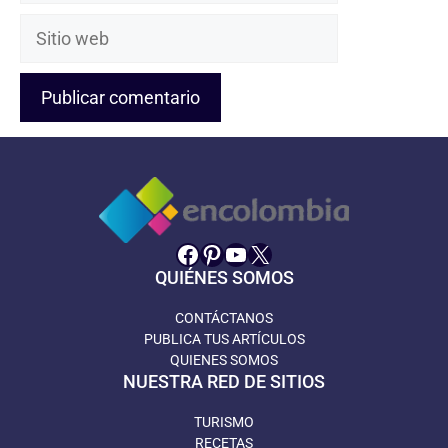
Sitio
web
Facebook
Pinterest
YouTube
X
QUIÉNES SOMOS
CONTÁCTANOS
PUBLICA TUS ARTÍCULOS
QUIENES SOMOS
NUESTRA RED DE SITIOS
TURISMO
RECETAS