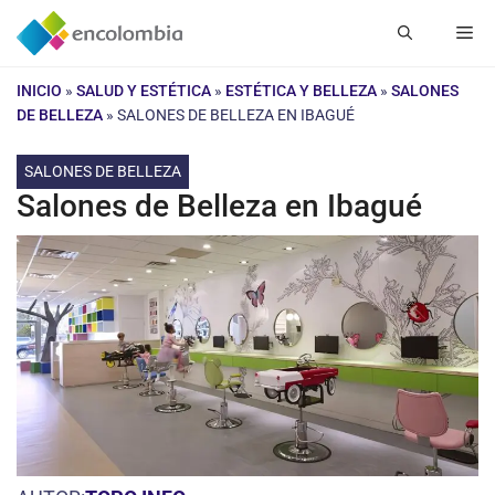
Saltar
Me
al
contenido
INICIO
»
SALUD Y ESTÉTICA
»
ESTÉTICA Y BELLEZA
»
SALONES
DE BELLEZA
»
SALONES DE BELLEZA EN IBAGUÉ
SALONES DE BELLEZA
Salones de Belleza en Ibagué