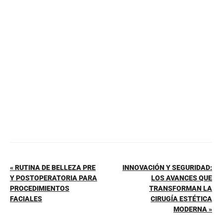
b
st
A
ar
o
p
tir
o
p
k
« RUTINA DE BELLEZA PRE
INNOVACIÓN Y SEGURIDAD:
Y POSTOPERATORIA PARA
LOS AVANCES QUE
PROCEDIMIENTOS
TRANSFORMAN LA
FACIALES
CIRUGÍA ESTÉTICA
MODERNA »