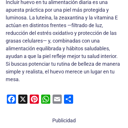
Incluir huevo en tu alimentación diaria es una
apuesta práctica por una piel más protegida y
luminosa. La luteína, la zeaxantina y la vitamina E
actúan en distintos frentes —filtrado de luz,
reducción del estrés oxidativo y protección de las
grasas celulares— y, combinadas con una
alimentación equilibrada y hábitos saludables,
ayudan a que la piel refleje mejor tu salud interior.
Si buscas potenciar tu rutina de belleza de manera
simple y realista, el huevo merece un lugar en tu
mesa.
F
X
Pi
W
E
C
a
nt
h
m
o
c
er
at
ai
m
Publicidad
e
e
s
l
p