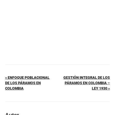
o
p
tir
o
p
k
« ENFOQUE POBLACIONAL
GESTIÓN INTEGRAL DE LOS
DE LOS PÁRAMOS EN
PÁRAMOS EN COLOMBIA –
COLOMBIA
LEY 1930 »