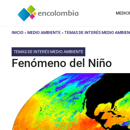
Saltar
al
MEDICI
contenido
INICIO
»
MEDIO AMBIENTE
»
TEMAS DE INTERÉS MEDIO AMBIE
TEMAS DE INTERÉS MEDIO AMBIENTE
Fenómeno del Niño