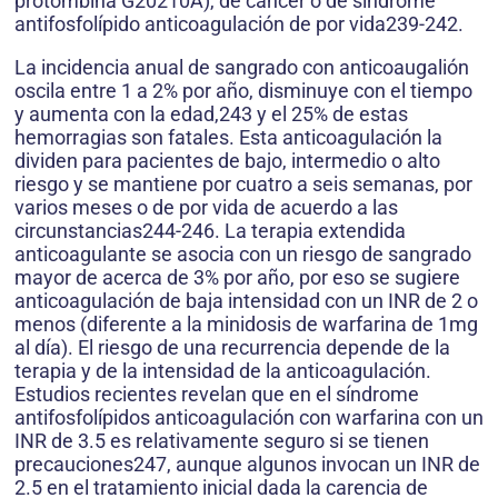
protombina G20210A), de cáncer o de síndrome
antifosfolípido anticoagulación de por vida239-242.
La incidencia anual de sangrado con anticoaugalión
oscila entre 1 a 2% por año, disminuye con el tiempo
y aumenta con la edad,243 y el 25% de estas
hemorragias son fatales. Esta anticoagulación la
dividen para pacientes de bajo, intermedio o alto
riesgo y se mantiene por cuatro a seis semanas, por
varios meses o de por vida de acuerdo a las
circunstancias244-246. La terapia extendida
anticoagulante se asocia con un riesgo de sangrado
mayor de acerca de 3% por año, por eso se sugiere
anticoagulación de baja intensidad con un INR de 2 o
menos (diferente a la minidosis de warfarina de 1mg
al día). El riesgo de una recurrencia depende de la
terapia y de la intensidad de la anticoagulación.
Estudios recientes revelan que en el síndrome
antifosfolípidos anticoagulación con warfarina con un
INR de 3.5 es relativamente seguro si se tienen
precauciones247, aunque algunos invocan un INR de
2.5 en el tratamiento inicial dada la carencia de