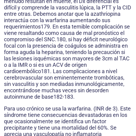
menudo resultan en muerte, el Dx diferencial es
difícil y comprende la vasculitis lúpica, la PTT y la CID
entre otras. Debemos anotar que la azathriopina
interactúa con la warfarina aumentando sus
requerimientos179. En esta temible complicación se
viene resaltando como causa de mal pronóstico el
compromiso del SNC.180, si hay déficit neurológico
focal con la presencia de coágulos se administra en
forma aguda la heparina, teniendo la precaución si
las lesiones isquémicas son mayores de 3cm al TAC
o a la IMR o si es un ACV de origen
cardioembólico181. Las complicaciones a nivel
cerebrovascular son eminentemente trombóticas,
sin vasculitis y son mediadas inmunológicamente,
encontrándose muchas veces sin desorden
autoinmune de base182-183.
Para uso crónico se usa la warfarina. (INR de 3). Este
síndrome tiene consecuencias devastadoras en los
que ocasionalmente se identifica un factor
precipitante y tiene una mortalidad del 60%. Se
aprecia una vasculopatía no inflamatoria