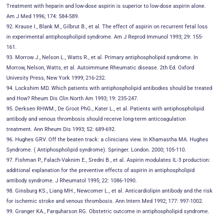
Treatment with heparin and low-dose aspirin is superior to low-dose aspirin alone.
Am J Med 1996; 174: 584-589.
92. Krause I., Blank M., Gilbrut B., et al. The effect of aspirin on recurrent fetal loss
in experimental antiphospholipid syndrome. Am J Reprod Immunol 1993; 29: 155-
161.
93. Morrow J., Nelson L., Watts R., et al. Primary antiphospholipid syndrome. In
Morrow, Nelson, Watts, et al. Autoimmune Rheumatic disease. 2th Ed. Oxford
Univesity Press, New York 1999; 216-232.
94. Lockshim MD. Which patients with antiphospholipid antibodies should be treated
and How? Rheum Dis Clin North Am 1993; 19: 235-247.
95. Derksen RHWM., De Groot PhG., Kater L., et al. Patients with antiphospholipid
antibody and venous thrombosis should receive long-term anticoagulation
treatment. Ann Rheum Dis 1993; 52: 689-692.
96. Hughes GRV. Off the beaten track: a clinicians view. In Khamastha MA. Hughes
Syndrome. ( Antiphospholipid syndrome). Springer. London. 2000; 105-110.
97. Fishman P., Falach-Vaknim E., Sredni B., et al. Aspirin modulates IL-3 production:
additional explanation for the preventive effects of aspirin in antiphospholipid
antibody syndrome. J Rheumatol 1995; 22: 1086-1090.
98. Ginsburg KS., Liang MH., Newcomer L., et al. Anticardiolipin antibody and the risk
for ischemic stroke and venous thrombosis. Ann Intern Med 1992; 177: 997-1002.
99. Granger KA., Farquharson RG. Obstetric outcome in antiphospholipid syndrome.