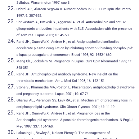
Syllabus, Waschington 1997; cap 8.
Cabral AR., Alarcon-Segovia D. Autoantibodies in SLE. Curr Opin Rheumatol
1997; 9: 387-392.
Shrivastava A., Dwivedi S., Aggarwal A., et al. Anticardiolipin and antiB2
glicoprotein antibodies in patients with SLE. Association with the presence
of seizures. Lupus 2001; 10: 45-50.
Rand JH., Xuan-Wu X., Andree H., et al. Antiphospholipid antibodies
accelerate plasma coagulation by inhibiting annexin-V binding phospholipid:
a lupus procoagulant phenomenon. Blood 1998; 92: 1652-1660.
Meng Ch., Lockshim M. Pregnancy in Lupus. Curr Opin Rheumatol 1999; 11:
348-351.
Rand JH. Antiphospholipid antibody syndrome. New insight on the
thrombosis mechanism. Am J Med Sci 1998; 16: 142-151.
Stone S., Khamastha MA, Poston L. Placentation, antiphospholipid syndrome
and pregnancy outcome. Lupus 2001; 10: 67-74.
Gharavi AE., Pierangeli SS, Levy RA., et al. Mechanism of pregnancy loss in
antiphospholipid syndrome. Clin Obstet Gynecol 2001; 44: 11-19.
Rand JH., Xuan-Wu X., Andree H., et al. Pregnancy loss in the
Antiphospholipid syndrome. A possible thrombogenic mechanism. N Engl J
Med 1997; 337: 154-160.
Lakasing L., Bewley S., Nelson-Piercy C. The management of