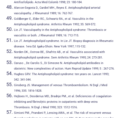
Antifosfolípido. Acta Med Colomb 1998; 23: 180-184.
Alarcon-Segovia D., Cardiel MH., Reyes E. Antiphospholipid arterial
vasculopathy. J Rheumatol 1989; 16: 762-767.
Goldberger E., Elder RC., Schwartz RA., et al. Vasculitis in the
Antiphospholipid syndrome. Arthritis Rheum 1992; 35: 569-572.
Lie JT. Vasculopathy in the Antiphospholipid syndrome: Thrombosis or
vasculitis or both. J Rheumatol 1989; 16: 712-715.
Lie JT. Antiphospholipid syndrome. In Lie JT. Biopsy diagnosis in Rheumatic
disease. 1era Ed. Igaku-Shoin. New York 1997; 115-132.
Norden DK., Ostrow BE., Shafritz AB., et al. Vasculitis associated with
Antiphospholipid syndrome. Sem Arthritis Rheum 1995; 24: 273-281.
Caruso ., De Carolis S., Di Simeone N. Antiphospholipid antibodies in
obstetric: New complexities of action. Hum Reprod Update 1999; 5 : 267-276.
Hughes GRV. The Antiphospholipid syndrome: ten years on. Lancet 1993;
342: 341-344.
Ginsberg JS. Management of venous Thromboembolism. N Engl J Med
1996; 335: 1816-1828.
Hejboes H., Desiderius MD., Bradnje PM., et al. Deficiencies of coagulation-
inhibiting and fibrinolytic proteins in outpatients with deep veins
Thrombosis. N Engl J Med 1990; 323: 1512-1516.
Simioni PM., Prandoni P., Lensing AWA., et al. The risk of recurrent venous