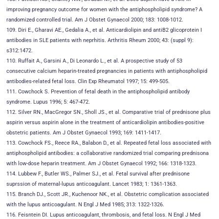
improving pregnancy outcome for women with the antiphospholipid syndrome? A
randomized controlled trial. Am J Obstet Gynaecol 2000; 183: 1008-1012.
109. Diri E., Gharavi AE., Gedalia A., et al. Anticardiolipin and antiB2 glicoprotein I
antibodies in SLE patients with neprhitis. Arthritis Rheum 2000; 43: (suppl 9):
s312:1472.
110. Ruffait A., Garsini A., Di Leonardo L., et al. A prospective study of 53
consecutive calcium heparin-treated pregnancies in patients with antiphospholipid
antibodies-related fetal loss. Clin Exp Rheumatol 1997; 15: 499-505.
111. Cowchock S. Prevention of fetal death in the antiphospholipid antibody
syndrome. Lupus 1996; 5: 467-472.
112. Silver RN., MacGregor SN., Sholl JS., et al. Comparative trial of prednisone plus
aspirin versus aspirin alone in the treatment of anticardiolipin antibodies-positive
obstetric patients. Am J Obstet Gynaecol 1993; 169: 1411-1417.
113. Cowchock FS., Reece RA., Balabon D., et al. Repeated fetal loss associated with
antiphospholipid antibodies: a collaborative randomized trial comparing prednisona
with low-dose heparin treatment. Am J Obstet Gynaecol 1992; 166: 1318-1323.
114. Lubbew F., Butler WS., Palmer SJ., et al. Fetal survival after prednisone
suprssion of maternal-lupus anticoagulant. Lancet 1983; 1: 1361-1363.
115. Branch DJ., Scott JR., Kuchenoor NK., et al. Obstetric complication associated
with the lupus anticoagulant. N Engl J Med 1985; 313: 1322-1326.
116. Feisntein DI. Lupus anticoagulant, thrombosis, and fetal loss. N Engl J Med