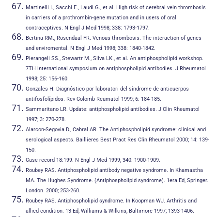
Martinelli I., Sacchi E., Laudi G., et al. High risk of cerebral vein thrombosis
in carriers of a prothrombin-gene mutation and in users of oral
contraceptives. N Engl J Med 1998; 338: 1793-1797.
Bertina RM., Rosendaal FR. Venous thrombosis. The interaction of genes
and enviromental. N Engl J Med 1998; 338: 1840-1842.
Pierangeli SS., Stewartr M., Silva LK., et al. An antiphospholipid workshop.
7TH international symposium on antiphospholipid antibodies. J Rheumatol
1998; 25: 156-160.
Gonzales H. Diagnóstico por laboratori del síndrome de anticuerpos
antifosfolípidos. Rev Colomb Reumatol 1999; 6: 184-185.
Sammaritano LR. Update: antiphospholipid antibodies. J Clin Rheumatol
1997; 3: 270-278.
Alarcon-Segovia D., Cabral AR. The Antiphospholipid syndrome: clinical and
serological aspects. Baillieres Best Pract Res Clin Rheumatol 2000; 14: 139-
150.
Case record 18:199. N Engl J Med 1999; 340: 1900-1909.
Roubey RAS. Antiphospholipid antibody negative syndrome. In Khamastha
MA. The Hughes Syndrome. (Antiphospholipid syndrome). 1era Ed, Springer.
London. 2000; 253-260.
Roubey RAS. Antiphospholipid syndrome. In Koopman WJ. Arthritis and
allied condition. 13 Ed, Williams & Wilkins, Baltimore 1997; 1393-1406.