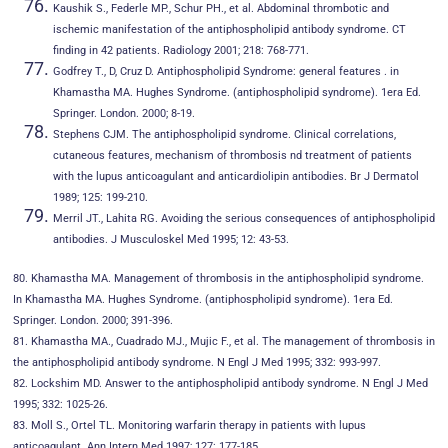
Kaushik S., Federle MP., Schur PH., et al. Abdominal thrombotic and
ischemic manifestation of the antiphospholipid antibody syndrome. CT
finding in 42 patients. Radiology 2001; 218: 768-771.
Godfrey T., D, Cruz D. Antiphospholipid Syndrome: general features . in
Khamastha MA. Hughes Syndrome. (antiphospholipid syndrome). 1era Ed.
Springer. London. 2000; 8-19.
Stephens CJM. The antiphospholipid syndrome. Clinical correlations,
cutaneous features, mechanism of thrombosis nd treatment of patients
with the lupus anticoagulant and anticardiolipin antibodies. Br J Dermatol
1989; 125: 199-210.
Merril JT., Lahita RG. Avoiding the serious consequences of antiphospholipid
antibodies. J Musculoskel Med 1995; 12: 43-53.
80. Khamastha MA. Management of thrombosis in the antiphospholipid syndrome.
In Khamastha MA. Hughes Syndrome. (antiphospholipid syndrome). 1era Ed.
Springer. London. 2000; 391-396.
81. Khamastha MA., Cuadrado MJ., Mujic F., et al. The management of thrombosis in
the antiphospholipid antibody syndrome. N Engl J Med 1995; 332: 993-997.
82. Lockshim MD. Answer to the antiphospholipid antibody syndrome. N Engl J Med
1995; 332: 1025-26.
83. Moll S., Ortel TL. Monitoring warfarin therapy in patients with lupus
anticoagulant. Ann Intern Med 1997; 127: 177-185.