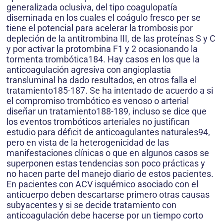
generalizada oclusiva, del tipo coagulopatía
diseminada en los cuales el coágulo fresco per se
tiene el potencial para acelerar la trombosis por
depleción de la antitrombina III, de las proteínas S y C
y por activar la protombina F1 y 2 ocasionando la
tormenta trombótica184. Hay casos en los que la
anticoagulación agresiva con angioplastia
transluminal ha dado resultados, en otros falla el
tratamiento185-187. Se ha intentado de acuerdo a si
el compromiso trombótico es venoso o arterial
diseñar un tratamiento188-189, incluso se dice que
los eventos trombóticos arteriales no justifican
estudio para déficit de anticoagulantes naturales94,
pero en vista de la heterogenicidad de las
manifestaciones clínicas o que en algunos casos se
superponen estas tendencias son poco prácticas y
no hacen parte del manejo diario de estos pacientes.
En pacientes con ACV isquémico asociado con el
anticuerpo deben descartarse primero otras causas
subyacentes y si se decide tratamiento con
anticoagulación debe hacerse por un tiempo corto