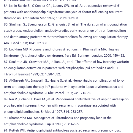
84. Krnic-Barrie S., O’Connor CR., Looney SW., et al. A retrospective review of 61
patients with antiphospholipid syndrome; analysis of factor influencing recurrent
thrombosis. Arch Intern Med 1997; 157: 2101-2108.
85. Shulman S., Svenungsson E., Granquist S., et al. The duration of anticoagulation
study group. Anticardiolipin antibody predict early recurrence of thromboembolism
and death among patients with thromboembolism following anticoagulation therapy.
Am J Med 1998; 104: 332-338.
86. Lockhim MD. Prognosis and futures directions. In Khamastha MA. Hughes
Syndrome. (Antiphospholipid syndrome). 1era Ed. Springer. London. 2000; 459-462.
87. Douketis JD., Crowther MA., Julian JA., et al. The effects of low-intensity warfarin
an coagulation activation in patients with antiphospholipid antibodies and SLE.
Thromb Haemost 1999; 82: 1028-1032.
88. Al-Sayegh FA., Ensworth S., Huang S., et al. Hemorrhagic complication of long-
term anticoagulant therapy in 7 patients with systemic lupus erythematosus and
antiphospholipid syndrome. J Rheumatol 1997; 24: 1716-718.
89. Rai R., Cohen H., Dave M., et al. Randomized controlled trial of aspirin and aspirin
plus heparin in pregnant women with recurrent miscarriage associated with
phospholipid antibodies. Br Med J 1997; 314: 253-257.
90. Khamastha MA. Managenet of Thrombosis and pregnancy loss in the
antiphospholipid syndrome. Lupus 1998; 7: s162-65.
91. Kutteh WH. Antiphospholipid antibody-associated recurrent pregnancy loss.