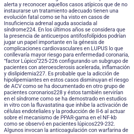
alerta y reconocer aquellos casos atípicos que de no
instaurarse un tratamiento adecuado tienen una
evolución fatal como se ha visto en casos de
Insuficiencia adrenal aguda asociada al
síndrome224. En los últimos años se considera que
la presencia de anticuerpos antifosfolípidos podrían
jugar un papel importante en la génesis de
complicaciones cardiovasculares en LUPUS lo que
conllevaría mayor riesgo para enfermedad coronaria,
“factor Lúpico”225-226 configurando un subgrupo de
pacientes con ateroesclerosis acelerada, inflamación
y dislipidemia227. Es probable que la adicción de
hipolipemiantes en estos casos disminuyan el riesgo
de ACV como se ha documentado en otro grupo de
pacientes coronarios228 y éstos también servirían
en el síndrome como se ha demostrado en estudios
in vitro con la fluvastatina que inhibe la activación de
células endoteliales y la producción de Il-6 al actuar
sobre el mecanismo de PPAR-gama en el NF-kb
como se observó en pacientes lúpicos229-232.
Algunos invocan la anticoagulación con warfarina de