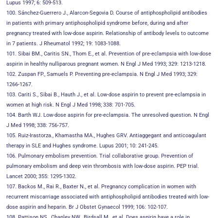
Lupus 1997; 6: 509-513.
100. Sánchez-Guerrero J., Alarcon-Segovia D. Course of antiphospholipid antibodies
in patients with primary antiphospholipid syndrome before, during and after
pregnancy treated with low-dose aspirin. Relationship of antibody levels to outcome
in 7 patients. J Rheumatol 1992; 19: 1083-1088.
101. Sibai BM., Caritis SN., Thom E., et al. Prevention of pre-eclampsia with low-dose
aspirin in healthy nulliparous pregnant women. N Engl J Med 1993; 329: 1213-1218.
102. Zuspan FP., Samuels P. Preventing pre-eclampsia. N Engl J Med 1993; 329:
1266-1267.
103. Cariti S., Sibai B., Hauth J., et al. Low-dose aspirin to prevent pre-eclampsia in
women at high risk. N Engl J Med 1998; 338: 701-705.
104. Barth WJ. Low-dose aspirin for pre-eclampsia. The unresolved question. N Engl
J Med 1998; 338: 756-757.
105. Ruiz-Irastorza., Khamastha MA., Hughes GRV. Antiaggegant and anticoagulant
therapy in SLE and Hughes syndrome. Lupus 2001; 10: 241-245.
106. Pulmonary embolism prevention. Trial collaborative group. Prevention of
pulmonary embolism and deep vein thrombosis with low-dose aspirin. PEP trial.
Lancet 2000; 355: 1295-1302.
107. Backos M., Rai R., Baxter N., et al. Pregnancy complication in women with
recurrent miscarriage associated with antiphospholipid antibodies treated with low-
dose aspirin and heparin. Br J Obstet Gynaecol 1999; 106: 102-107.
108. Pattison NS., Chanley NW., Birdsall M., et al. Does aspirin have a role in