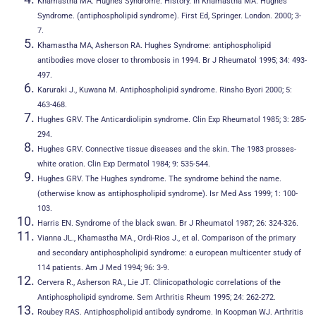
Khamastha MA. Hughes Syndrome: History. In Khamastha MA. Hughes
Syndrome. (antiphospholipid syndrome). First Ed, Springer. London. 2000; 3-
7.
Khamastha MA, Asherson RA. Hughes Syndrome: antiphospholipid
antibodies move closer to thrombosis in 1994. Br J Rheumatol 1995; 34: 493-
497.
Karuraki J., Kuwana M. Antiphospholipid syndrome. Rinsho Byori 2000; 5:
463-468.
Hughes GRV. The Anticardiolipin syndrome. Clin Exp Rheumatol 1985; 3: 285-
294.
Hughes GRV. Connective tissue diseases and the skin. The 1983 prosses-
white oration. Clin Exp Dermatol 1984; 9: 535-544.
Hughes GRV. The Hughes syndrome. The syndrome behind the name.
(otherwise know as antiphospholipid syndrome). Isr Med Ass 1999; 1: 100-
103.
Harris EN. Syndrome of the black swan. Br J Rheumatol 1987; 26: 324-326.
Vianna JL., Khamastha MA., Ordi-Rios J., et al. Comparison of the primary
and secondary antiphospholipid syndrome: a european multicenter study of
114 patients. Am J Med 1994; 96: 3-9.
Cervera R., Asherson RA., Lie JT. Clinicopathologic correlations of the
Antiphospholipid syndrome. Sem Arthritis Rheum 1995; 24: 262-272.
Roubey RAS. Antiphospholipid antibody syndrome. In Koopman WJ. Arthritis