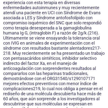
experiencia con esta terapia en diversas
enfermedades autoinmunes y muy recientemente
atendí una paciente en UCI con Síndrome de Evans
asociada a LES y Síndrome antofosfolípido con
compromiso isquémico del SNC que solo respondió
como terapia desesperada a la gamaglobulina
humana Ig G, (intraglobin F) a razón de 2g/k.(216).
Ultimamente se viene ensayando la tolerancia oral
con IVIG en animales de experimentación con el
síndrome con resultados bastante alentadores217-
218. Muy recientemente se ha presentado un trabajo
con pentasacáridos sintéticos, inhibidor selectivo
indirecto del factor Xa, en el manejo de
anticoagulación con sorprendentes resultados al
compararlos con las heparinas tradicionales,
demostrándose con el ORG31540/s1290107171
mejores efectos preventivos con menor índice de
complicaciones219, lo cual nos obliga a pensar en el
rediseño de una molécula descubierta hace más de
60 años, que aún sorprende a los investigadores al
descubrirse que sus moléculas se expresan en