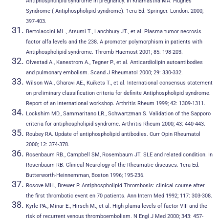
Antiphospholipid syndrome in pregnancy. In Khamastha MA. Hughes
Syndrome ( Antiphospholipid syndrome). 1era Ed. Springer. London. 2000;
397-403.
Bertolaccini ML., Atsumi T., Lanchbury JT., et al. Plasma tumor necrosis
factor alfa levels and the 238. A promoter polymorphism in patients with
Antiphospholipid syndrome. Thromb Haemost 2001; 85: 198-203.
Olvestad A., Kanestrom A., Tegner P., et al. Anticardiolipin autoantibodies
and pulmonary embolism. Scand J Rheumatol 2000; 29: 330-332.
Wilson WA., Gharavi AE., Kuikets T., et al. International consensus statement
on preliminary classification criteria for definite Antiphospholipid syndrome.
Report of an international workshop. Arthritis Rheum 1999; 42: 1309-1311.
Lockshim MD., Sammaritano LR., Schwartzman S. Validation of the Sapporo
criteria for antiphospholipid syndrome. Arthritis Rheum 2000; 43: 440-443.
Roubey RA. Update of antiphospholipid antibodies. Curr Opin Rheumatol
2000; 12: 374-378.
Rosenbaum RB., Campbell SM, Rosembaum JT. SLE and related condition. In
Rosenbaum RB. Clinical Neurology of the Rheumatic diseases. 1era Ed.
Butterworth-Heinnemman, Boston 1996; 195-236.
Rosove MH., Brewer P. Antiphospholipid Thrombosis: clinical course after
the first thrombotic event en 70 patients. Ann Intern Med 1992; 117: 303-308.
Kyrle PA., Minar E., Hirsch M., et al. High plama levels of factor VIII and the
risk of recurrent venous thromboembolism. N Engl J Med 2000; 343: 457-