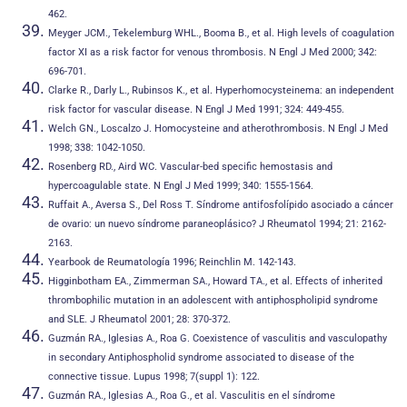
462.
Meyger JCM., Tekelemburg WHL., Booma B., et al. High levels of coagulation
factor XI as a risk factor for venous thrombosis. N Engl J Med 2000; 342:
696-701.
Clarke R., Darly L., Rubinsos K., et al. Hyperhomocysteinema: an independent
risk factor for vascular disease. N Engl J Med 1991; 324: 449-455.
Welch GN., Loscalzo J. Homocysteine and atherothrombosis. N Engl J Med
1998; 338: 1042-1050.
Rosenberg RD., Aird WC. Vascular-bed specific hemostasis and
hypercoagulable state. N Engl J Med 1999; 340: 1555-1564.
Ruffait A., Aversa S., Del Ross T. Síndrome antifosfolípido asociado a cáncer
de ovario: un nuevo síndrome paraneoplásico? J Rheumatol 1994; 21: 2162-
2163.
Yearbook de Reumatología 1996; Reinchlin M. 142-143.
Higginbotham EA., Zimmerman SA., Howard TA., et al. Effects of inherited
thrombophilic mutation in an adolescent with antiphospholipid syndrome
and SLE. J Rheumatol 2001; 28: 370-372.
Guzmán RA., Iglesias A., Roa G. Coexistence of vasculitis and vasculopathy
in secondary Antiphospholid syndrome associated to disease of the
connective tissue. Lupus 1998; 7(suppl 1): 122.
Guzmán RA., Iglesias A., Roa G., et al. Vasculitis en el síndrome