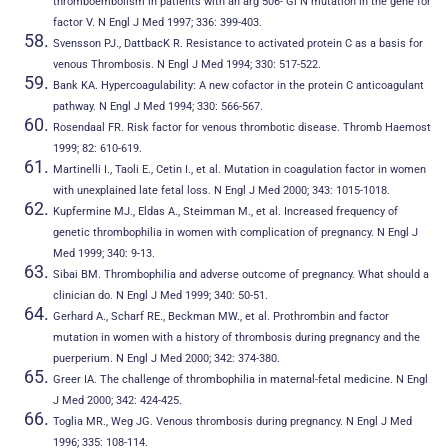
thromboembolism in patients with an arg 506- Gi N mutation in the gene for
factor V. N Engl J Med 1997; 336: 399-403.
Svensson PJ., DattbacK R. Resistance to activated protein C as a basis for
venous Thrombosis. N Engl J Med 1994; 330: 517-522.
Bank KA. Hypercoagulability: A new cofactor in the protein C anticoagulant
pathway. N Engl J Med 1994; 330: 566-567.
Rosendaal FR. Risk factor for venous thrombotic disease. Thromb Haemost
1999; 82: 610-619.
Martinelli I., Taoli E., Cetin I., et al. Mutation in coagulation factor in women
with unexplained late fetal loss. N Engl J Med 2000; 343: 1015-1018.
Kupfermine MJ., Eldas A., Steimman M., et al. Increased frequency of
genetic thrombophilia in women with complication of pregnancy. N Engl J
Med 1999; 340: 9-13.
Sibai BM. Thrombophilia and adverse outcome of pregnancy. What should a
clinician do. N Engl J Med 1999; 340: 50-51.
Gerhard A., Scharf RE., Beckman MW., et al. Prothrombin and factor
mutation in women with a history of thrombosis during pregnancy and the
puerperium. N Engl J Med 2000; 342: 374-380.
Greer IA. The challenge of thrombophilia in maternal-fetal medicine. N Engl
J Med 2000; 342: 424-425.
Toglia MR., Weg JG. Venous thrombosis during pregnancy. N Engl J Med
1996; 335: 108-114.