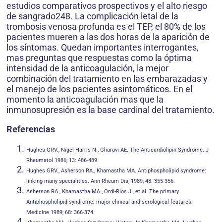
estudios comparativos prospectivos y el alto riesgo
de sangrado248. La complicación letal de la
trombosis venosa profunda es el TEP, el 80% de los
pacientes mueren a las dos horas de la aparición de
los síntomas. Quedan importantes interrogantes,
mas preguntas que respuestas como la óptima
intensidad de la anticoagulación, la mejor
combinación del tratamiento en las embarazadas y
el manejo de los pacientes asintomáticos. En el
momento la anticoagulación mas que la
inmunosupresión es la base cardinal del tratamiento.
Referencias
Hughes GRV., Nigel-Harris N., Gharavi AE. The Anticardiolipin Syndrome. J
Rheumatol 1986; 13: 486-489.
Hughes GRV., Asherson RA., Khamastha MA. Antiphospholipid syndrome:
linking many specialities. Ann Rheum Dis; 1989; 48: 355-356.
Asherson RA., Khamastha MA., Ordi-Rios J., et al. The primary
Antiphospholipid syndrome: major clinical and serological features.
Medicine 1989; 68: 366-374.