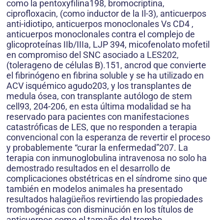
como la pentoxyfilina198, bromocriptina,
ciprofloxacin, (como inductor de la Il-3), anticuerpos
anti-idiotipo, anticuerpos monoclonales Vs CD4 ,
anticuerpos monoclonales contra el complejo de
glicoproteínas IIb/IIIa, LJP 394, micofenolato mofetil
en compromiso del SNC asociado a LES202,
(tolerageno de células B).151, ancrod que convierte
el fibrinógeno en fibrina soluble y se ha utilizado en
ACV isquémico agudo203, y los transplantes de
medula ósea, con transplante autólogo de stem
cell93, 204-206, en esta última modalidad se ha
reservado para pacientes con manifestaciones
catastróficas de LES, que no responden a terapia
convencional con la esperanza de revertir el proceso
y probablemente “curar la enfermedad”207. La
terapia con inmunoglobulina intravenosa no solo ha
demostrado resultados en el desarrollo de
complicaciones obstétricas en el síndrome sino que
también en modelos animales ha presentado
resultados halagüeños revirtiendo las propiedades
trombogénicas con disminución en los títulos de
anticuerpos como el tamaño del trombo