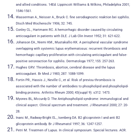
and allied conditions. 14Ed. Lippincott Williams & Wilkins, Philadelphia 2001;
1546-1561.
Wasserman A., Neisser A., Bruck C. fine serodiagnostic reaktion bei syphilis.
Dtsch Med Wochenschr 1906; 32: 745.
Conley CL., Hartmann RC. A hemorrhagic disorder caused by circulating
anticoagulant in patients with DLE. J Lab Clin Invest 1952; 31: 621-622.
Johanson EA., Niemi KM., Mustakallio KK. A perispheral vascular syndrome
overlapping with systemic lupus erythematosus: recurrent thrombosis and
hemorrhagic capillary proliferation with circulating anticiagulant and false-
positive seroreaction for syphilis. Dermatologa 1977; 155: 257-263.
Hughes GRV. Thrombosis, abortion, cerebral disease and the lupus
anticoagulant. Br Med J 1983; 287: 1088-1099.
Fortin PR., Hassis J., Neville C., et al. Risk of previou thrombosis is
associated with the number of antibodies to phospholipid and phospholipid-
binding proteins. Arthritis Rheum 2000; 43(suppl 9): s312: 1473.
Myones BL, Mccurdy D. The Antiphospholipid syndrome: immunological and
clinical aspect. Clinical spectrum and treatment. J Rheumatol 2000; 27: 20-
28.
Inanc M., Radway-Bright EL., Isenberg DA. B2 glicoprotein I and anti B2
glicoprotein antibody. Br J Rheumatol 1997; 36: 1247-1257.
Petri M. Treatmen of Lupus. In clinical symposium. Special lectures. ACR.