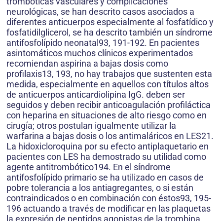
trombóticas vasculares y complicaciones
neurológicas, se han descrito casos asociados a
diferentes anticuerpos especialmente al fosfatídico y
fosfatidilglicerol, se ha descrito también un síndrome
antifosfolípido neonatal93, 191-192. En pacientes
asintomáticos muchos clínicos experimentados
recomiendan aspirina a bajas dosis como
profilaxis13, 193, no hay trabajos que sustenten esta
medida, especialmente en aquellos con títulos altos
de anticuerpos anticardiolipina IgG. deben ser
seguidos y deben recibir anticoagulación profiláctica
con heparina en situaciones de alto riesgo como en
cirugía; otros postulan igualmente utilizar la
warfarina a bajas dosis o los antimaláricos en LES21.
La hidoxicloroquina por su efecto antiplaquetario en
pacientes con LES ha demostrado su utilidad como
agente antitrombótico194. En el síndrome
antifosfolípido primario se ha utilizado en casos de
pobre tolerancia a los antiagregantes, o si están
contraindicados o en combinación con éstos93, 195-
196 actuando a través de modificar en las plaquetas
la expresión de peptidos agonistas de la trombina