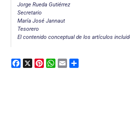
Jorge Rueda Gutiérrez
Secretario
María José Jannaut
Tesorero
El contenido conceptual de los artículos inclui
F
X
Pi
W
E
C
a
nt
h
m
o
c
er
at
ai
m
e
e
s
l
p
b
st
A
ar
o
p
tir
o
p
k