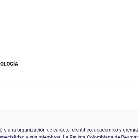
TOLOGÍA
 una organización de carácter científico, académico y gremi
 especialidad y sus miembros. La Revista Colombiana de Reumat