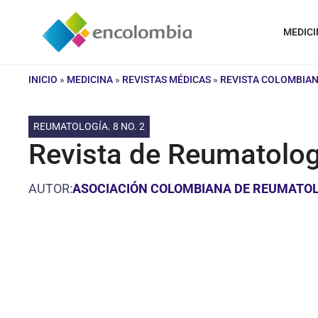
Saltar
al
MEDICI
contenido
INICIO
»
MEDICINA
»
REVISTAS MÉDICAS
»
REVISTA COLOMBIA
REUMATOLOGÍA. 8 NO. 2
Revista de Reumatologí
AUTOR:
ASOCIACIÓN COLOMBIANA DE REUMATO