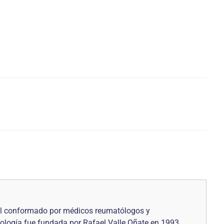
al conformado por médicos reumatólogos y
ología fue fundada por Rafael Valle Oñate en 1993.