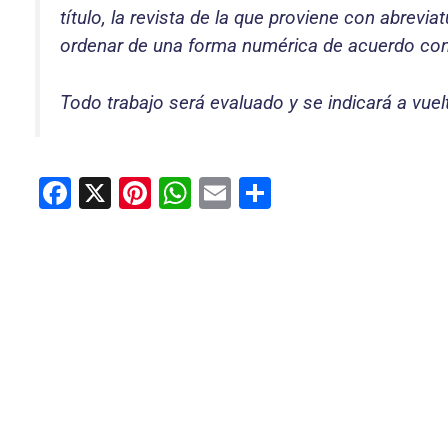
título, la revista de la que proviene con abrevia
ordenar de una forma numérica de acuerdo con
Todo trabajo será evaluado y se indicará a vuel
F
X
Pi
W
E
C
a
nt
h
m
o
c
er
at
ai
m
e
e
s
l
p
b
st
A
ar
o
p
tir
o
p
k