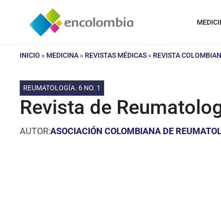
Saltar
al
MEDICI
contenido
INICIO
»
MEDICINA
»
REVISTAS MÉDICAS
»
REVISTA COLOMBIA
REUMATOLOGÍA. 6 NO. 1
Revista de Reumatologí
AUTOR:
ASOCIACIÓN COLOMBIANA DE REUMATO