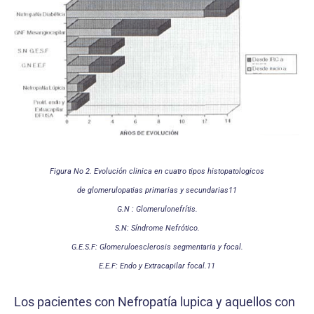
Figura No 2. Evolución clinica en cuatro tipos histopatologicos
de glomerulopatias primarias y secundarias11
G.N : Glomerulonefrítis.
S.N: Síndrome Nefrótico.
G.E.S.F: Glomeruloesclerosis segmentaria y focal.
E.E.F: Endo y Extracapilar focal.11
Los pacientes con Nefropatía lupica y aquellos con