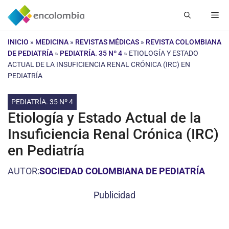
Saltar
Me
al
contenido
INICIO
»
MEDICINA
»
REVISTAS MÉDICAS
»
REVISTA COLOMBIANA
DE PEDIATRÍA
»
PEDIATRÍA. 35 Nº 4
»
ETIOLOGÍA Y ESTADO
ACTUAL DE LA INSUFICIENCIA RENAL CRÓNICA (IRC) EN
PEDIATRÍA
PEDIATRÍA. 35 Nº 4
Etiología y Estado Actual de la
Insuficiencia Renal Crónica (IRC)
en Pediatría
AUTOR:
SOCIEDAD COLOMBIANA DE PEDIATRÍA
Publicidad