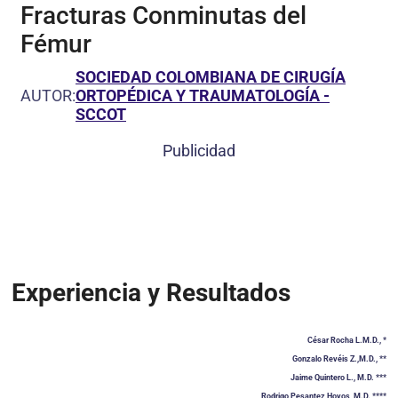
Fracturas Conminutas del
Fémur
SOCIEDAD COLOMBIANA DE CIRUGÍA
AUTOR:
ORTOPÉDICA Y TRAUMATOLOGÍA -
SCCOT
Publicidad
Experiencia y Resultados
César Rocha L.M.D., *
Gonzalo Revéis Z.,M.D., **
Jaime Quintero L., M.D. ***
Rodrigo Pesantez Hoyos, M.D. ****