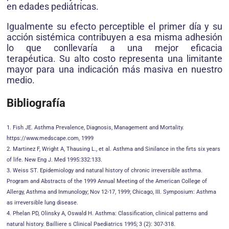
en edades pediátricas.
Igualmente su efecto perceptible el primer día y su
acción sistémica contribuyen a esa misma adhesión
lo que conllevaría a una mejor eficacia
terapéutica. Su alto costo representa una limitante
mayor para una indicación más masiva en nuestro
medio.
Bibliografía
1. Fish JE. Asthma Prevalence, Diagnosis, Management and Mortality.
https://www.medscape.com, 1999
2. Martinez F, Wright A, Thausing L., et al. Asthma and Sinilance in the firts six years
of life. New Eng J. Med 1995:332:133.
3. Weiss ST. Epidemiology and natural history of chronic irreversible asthma.
Program and Abstracts of the 1999 Annual Meeting of the American College of
Allergy, Asthma and Inmunology; Nov 12-17, 1999; Chicago, III. Symposium: Asthma
as irreversible lung disease.
4. Phelan PD, Olinsky A, Oswald H. Asthma: Classification, clinical patterns and
natural history. Bailliere s Clinical Paediatrics 1995; 3 (2): 307-318.