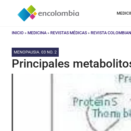
Saltar
al
MEDICI
contenido
INICIO
»
MEDICINA
»
REVISTAS MÉDICAS
»
REVISTA COLOMBIAN
MENOPAUSIA. 03 NO. 2
Principales metabolitos