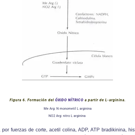
Figura 6. Formación del
ÓXIDO NÍTRICO
a partir de L-arginina.
Me Arg: N monometil L arginina
NO2 Arg: nitro L arginina
r fuerzas de corte, acetil colina, ADP, ATP bradikinina, hist