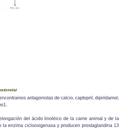
endotelial
encontramos antagonistas de calcio, captopril, dipiridamol,
os1.
longación del ácido linoléico de la carne animal y de la
de la enzima ciclooxigenasa y producen prostaglandina 13