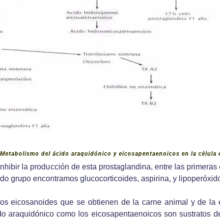
Metabolismo del ácido araquidónico y eicosapentaenoicos en la célula 
ibir la producción de esta prostaglandina, entre las primeras 
undo grupo encontramos glucocorticoides, aspirina, y lipoperóxid
los eicosanoides que se obtienen de la carne animal y de la e
cido araquidónico como los eicosapentaenoicos son sustratos 