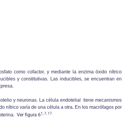
sfato como cofactor, y mediante la enzima óxido nítrico
ucibles y constitutivas. Las inducibles, se encuentran en
xpresa.
ndotelio y neuronas. La célula endotelial tiene mecanismos
do nítrico varía de una célula a otra. En los macrófagos por
1, 7, 17.
Ver figura 6
opterina.