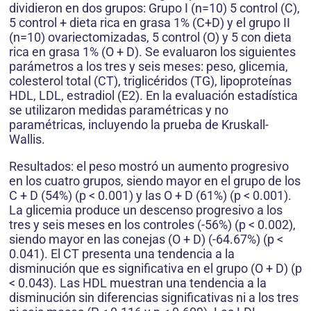
dividieron en dos grupos: Grupo I (n=10) 5 control (C),
5 control + dieta rica en grasa 1% (C+D) y el grupo II
(n=10) ovariectomizadas, 5 control (O) y 5 con dieta
rica en grasa 1% (O + D). Se evaluaron los siguientes
parámetros a los tres y seis meses: peso, glicemia,
colesterol total (CT), triglicéridos (TG), lipoproteínas
HDL, LDL, estradiol (E2). En la evaluación estadística
se utilizaron medidas paramétricas y no
paramétricas, incluyendo la prueba de Kruskall-
Wallis.
Resultados: el peso mostró un aumento progresivo
en los cuatro grupos, siendo mayor en el grupo de los
C + D (54%) (p < 0.001) y las O + D (61%) (p < 0.001).
La glicemia produce un descenso progresivo a los
tres y seis meses en los controles (-56%) (p < 0.002),
siendo mayor en las conejas (O + D) (-64.67%) (p <
0.041). El CT presenta una tendencia a la
disminución que es significativa en el grupo (O + D) (p
< 0.043). Las HDL muestran una tendencia a la
disminución sin diferencias significativas ni a los tres