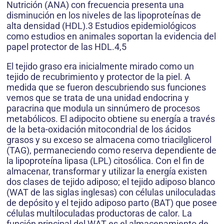
Nutrición (ANA) con frecuencia presenta una
disminución en los niveles de las lipoproteínas de
alta densidad (HDL).3 Estudios epidemiológicos
como estudios en animales soportan la evidencia del
papel protector de las HDL.4,5
El tejido graso era inicialmente mirado como un
tejido de recubrimiento y protector de la piel. A
medida que se fueron descubriendo sus funciones
vemos que se trata de una unidad endocrina y
paracrina que modula un sinnúmero de procesos
metabólicos. El adipocito obtiene su energía a través
de la beta-oxidación mitocondrial de los ácidos
grasos y su exceso se almacena como triacilglicerol
(TAG), permaneciendo como reserva dependiente de
la lipoproteína lipasa (LPL) citosólica. Con el fin de
almacenar, transformar y utilizar la energía existen
dos clases de tejido adiposo; el tejido adiposo blanco
(WAT de las siglas inglesas) con células uniloculadas
de depósito y el tejido adiposo parto (BAT) que posee
células multiloculadas productoras de calor. La
función principal del WAT es el almacenamiento de