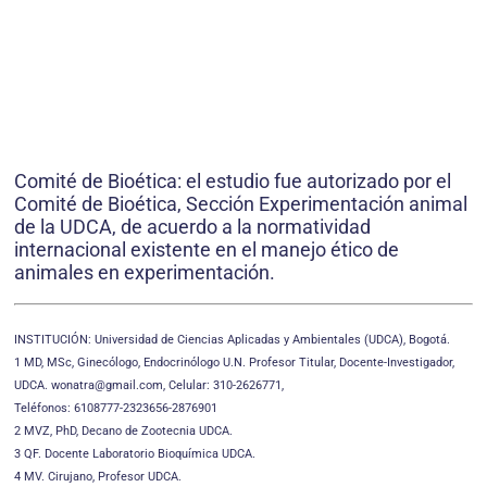
Comité de Bioética: el estudio fue autorizado por el
Comité de Bioética, Sección Experimentación animal
de la UDCA, de acuerdo a la normatividad
internacional existente en el manejo ético de
animales en experimentación.
INSTITUCIÓN: Universidad de Ciencias Aplicadas y Ambientales (UDCA), Bogotá.
1 MD, MSc, Ginecólogo, Endocrinólogo U.N. Profesor Titular, Docente-Investigador,
UDCA. wonatra@gmail.com, Celular: 310-2626771,
Teléfonos: 6108777-2323656-2876901
2 MVZ, PhD, Decano de Zootecnia UDCA.
3 QF. Docente Laboratorio Bioquímica UDCA.
4 MV. Cirujano, Profesor UDCA.