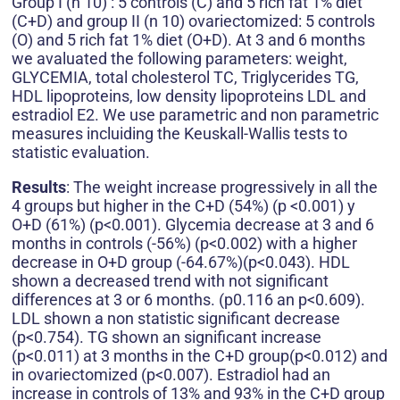
Group I (n 10) : 5 controls (C) and 5 rich fat 1% diet
(C+D) and group II (n 10) ovariectomized: 5 controls
(O) and 5 rich fat 1% diet (O+D). At 3 and 6 months
we avaluated the following parameters: weight,
GLYCEMIA, total cholesterol TC, Triglycerides TG,
HDL lipoproteins, low density lipoproteins LDL and
estradiol E2. We use parametric and non parametric
measures incluiding the Keuskall-Wallis tests to
statistic evaluation.
Results
: The weight increase progressively in all the
4 groups but higher in the C+D (54%) (p <0.001) y
O+D (61%) (p<0.001). Glycemia decrease at 3 and 6
months in controls (-56%) (p<0.002) with a higher
decrease in O+D group (-64.67%)(p<0.043). HDL
shown a decreased trend with not significant
differences at 3 or 6 months. (p0.116 an p<0.609).
LDL shown a non statistic significant decrease
(p<0.754). TG shown an significant increase
(p<0.011) at 3 months in the C+D group(p<0.012) and
in ovariectomized (p<0.007). Estradiol had an
increase in controls of 13% and 93% in the C+D group