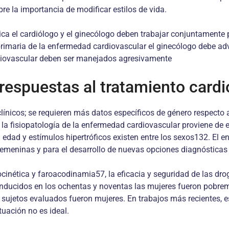
e la importancia de modificar estilos de vida.
a el cardiólogo y el ginecólogo deben trabajar conjuntamente pa
imaria de la enfermedad cardiovascular el ginecólogo debe adver
ardiovascular deben ser manejados agresivamente
 respuestas al tratamiento card
ínicos; se requieren más datos específicos de género respecto a
 la fisiopatología de la enfermedad cardiovascular proviene de
 edad y estímulos hipertróficos existen entre los sexos132. El 
 femeninas y para el desarrollo de nuevas opciones diagnósticas
cinética y faroacodinamia57, la eficacia y seguridad de las d
onducidos en los ochentas y noventas las mujeres fueron pobrem
 sujetos evaluados fueron mujeres. En trabajos más recientes, e
tuación no es ideal.