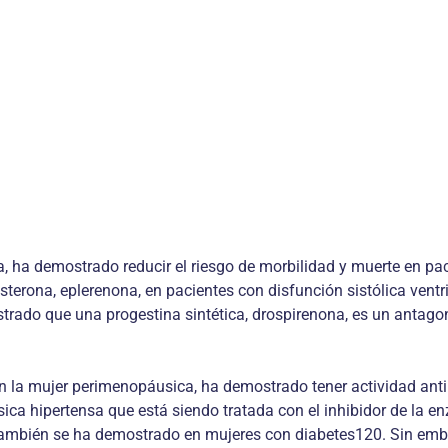
a, ha demostrado reducir el riesgo de morbilidad y muerte en pac
terona, eplerenona, en pacientes con disfunción sistólica ventri
trado que una progestina sintética, drospirenona, es un antagon
 la mujer perimenopáusica, ha demostrado tener actividad antih
ca hipertensa que está siendo tratada con el inhibidor de la e
a también se ha demostrado en mujeres con diabetes120. Sin emba