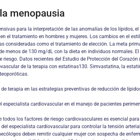
n la menopausia
ivas para la interpretación de las anomalías de los lípidos, el
n el tratamiento en hombres y mujeres. Los cambios en el estilo
nas consideradas como el tratamiento de elección. La meta prima
DL de menos de 130 mg/dL con la dieta en individuos normales. El
riesgo. Datos recientes del Estudio de Protección del Corazón 
vascular de la terapia con estatinas130. Simvastatina, la esta
teoporóticas.
a de terapia en las estrategias preventivas de reducción de lípi
el especialista cardiovascular en el manejo de pacientes perim
e todos los factores de riesgo cardiovasculares es esencial par
el especialista cardiovascular para controlar la tensión arteria
necólogos deben remitir cualquier mujer con sospecha de enferm