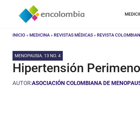
Saltar
al
MEDICI
contenido
INICIO
»
MEDICINA
»
REVISTAS MÉDICAS
»
REVISTA COLOMBIAN
MENOPAUSIA. 13 NO. 4
Hipertensión Perimeno
AUTOR:
ASOCIACIÓN COLOMBIANA DE MENOPAU