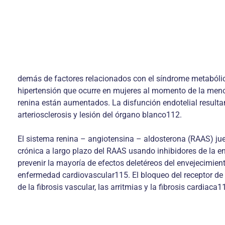
demás de factores relacionados con el síndrome metabólic
hipertensión que ocurre en mujeres al momento de la menop
renina están aumentados. La disfunción endotelial resultante
arteriosclerosis y lesión del órgano blanco112.
El sistema renina – angiotensina – aldosterona (RAAS) juega
crónica a largo plazo del RAAS usando inhibidores de la e
prevenir la mayoría de efectos deletéreos del envejecimien
enfermedad cardiovascular115. El bloqueo del receptor de al
de la fibrosis vascular, las arritmias y la fibrosis cardiaca1