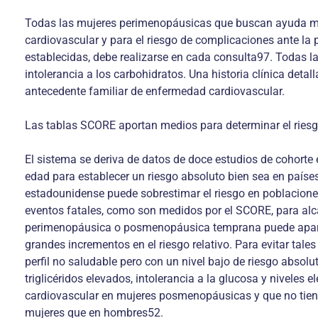
Todas las mujeres perimenopáusicas que buscan ayuda méd
cardiovascular y para el riesgo de complicaciones ante la 
establecidas, debe realizarse en cada consulta97. Todas la
intolerancia a los carbohidratos. Una historia clínica deta
antecedente familiar de enfermedad cardiovascular.
Las tablas SCORE aportan medios para determinar el riesgo
El sistema se deriva de datos de doce estudios de cohorte e
edad para establecer un riesgo absoluto bien sea en paíse
estadounidense puede sobrestimar el riesgo en poblaciones
eventos fatales, como son medidos por el SCORE, para alc
perimenopáusica o posmenopáusica temprana puede aparec
grandes incrementos en el riesgo relativo. Para evitar tal
perfil no saludable pero con un nivel bajo de riesgo abso
triglicéridos elevados, intolerancia a la glucosa y nivele
cardiovascular en mujeres posmenopáusicas y que no tiene
mujeres que en hombres52.