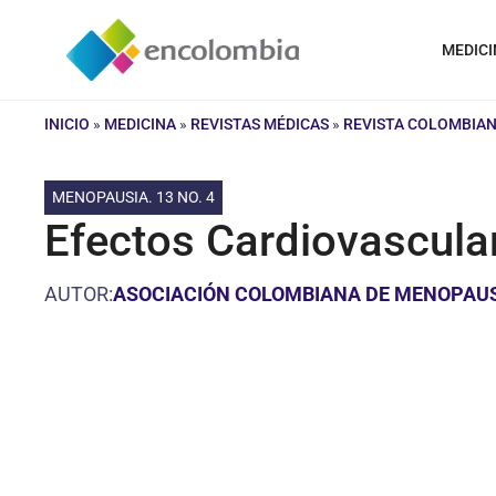
Saltar
al
MEDICI
contenido
INICIO
»
MEDICINA
»
REVISTAS MÉDICAS
»
REVISTA COLOMBIAN
MENOPAUSIA. 13 NO. 4
Efectos Cardiovascula
AUTOR:
ASOCIACIÓN COLOMBIANA DE MENOPAU