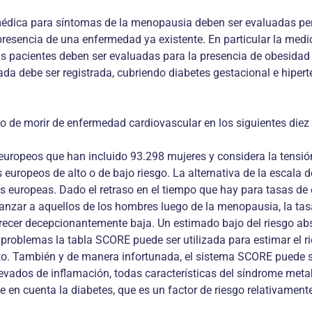
ica para síntomas de la menopausia deben ser evaluadas peri
presencia de una enfermedad ya existente. En particular la medic
s pacientes deben ser evaluadas para la presencia de obesidad c
llada debe ser registrada, cubriendo diabetes gestacional e hipert
 de morir de enfermedad cardiovascular en los siguientes diez 
uropeos que han incluido 93.298 mujeres y considera la tensión ar
s europeos de alto o de bajo riesgo. La alternativa de la esca
 europeas. Dado el retraso en el tiempo que hay para tasas de 
anzar a aquellos de los hombres luego de la menopausia, la ta
er decepcionantemente baja. Un estimado bajo del riesgo abs
es problemas la tabla SCORE puede ser utilizada para estimar el
luto. También y de manera infortunada, el sistema SCORE puede 
s elevados de inflamación, todas características del síndrome m
 en cuenta la diabetes, que es un factor de riesgo relativame