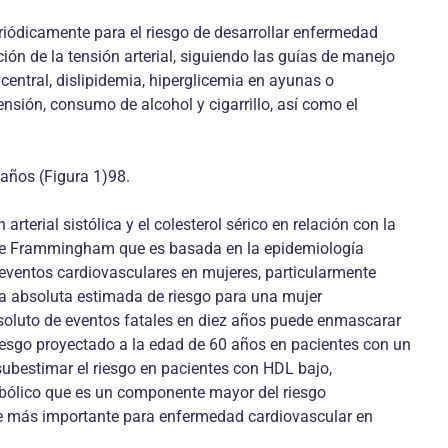
ódicamente para el riesgo de desarrollar enfermedad
ión de la tensión arterial, siguiendo las guías de manejo
entral, dislipidemia, hiperglicemia en ayunas o
ensión, consumo de alcohol y cigarrillo, así como el
años (Figura 1)98.
terial sistólica y el colesterol sérico en relación con la
la de Frammingham que es basada en la epidemiología
eventos cardiovasculares en mujeres, particularmente
sa absoluta estimada de riesgo para una mujer
oluto de eventos fatales en diez años puede enmascarar
 riesgo proyectado a la edad de 60 años en pacientes con un
subestimar el riesgo en pacientes con HDL bajo,
etabólico que es un componente mayor del riesgo
nte más importante para enfermedad cardiovascular en