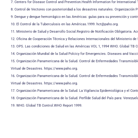
7. Centers for Disease Control and Prevention.Health Information for International
8. Control de Vectores con posterioridad a los desastres naturales. Organización 
9. Dengue y dengue hemorrágico en las Américas: guías para su prevención y contr
10. El Control de la Tuberculosis en las Américas.1999. hct@paho.org.
11. Ministerio de Salud y Desarrollo Social.Registro de Notificación Obligatoria.
12. Oficina de Cooperación Técnica y Relaciones Internacionales del Ministerio de
13. OPS. Las condiciones de Salud en las Américas VOL 1, 1994 WHO. Global TB C
14. Organización Mundial de la Salud Polcicy for Emergencies. Diseases and Vac
15. Organización Panamericana de la Salud. Control de Enfermedades Transmisibles 
Virtual de Desastres. https://www.paho.org.
16. Organización Panamericana de la Salud. Control de Enfermedades Transmisibles 
Virtual de Desastres. https://www.paho.org.
17. Organización Panamericana de la Salud. La Vigilancia Epidemiológica y el Cont
18. Organización Panamericana de la Salud. Perfilde Salud del País para: Venezu
19. WHO. Global TB Control.WHO Report 1999.