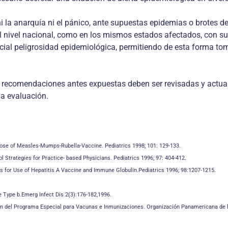
i la anarquía ni el pánico, ante supuestas epidemias o brotes 
al nivel nacional, como en los mismos estados afectados, con su
ial peligrosidad epidemiológica, permitiendo de esta forma tom
 recomendaciones antes expuestas deben ser revisadas y actual
a evaluación.
Dose of Measles-Mumps-Rubella-Vaccine. Pediatrics 1998; 101: 129-133.
Strategies for Practice- based Physicians. Pediatrics 1996; 97: 404-412.
es for Use of Hepatitis A Vaccine and Immune Globulin.Pediatrics 1996; 98:1207-1215.
 Type b.Emerg Infect Dis 2(3):176-182,1996.
n del Programa Especial para Vacunas e Inmunizaciones. Organización Panamericana de 