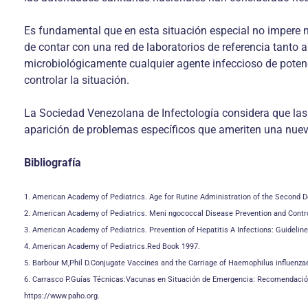
Es fundamental que en esta situación especial no impere n
de contar con una red de laboratorios de referencia tanto 
microbiológicamente cualquier agente infeccioso de potenc
controlar la situación.
La Sociedad Venezolana de Infectología considera que las
aparición de problemas específicos que ameriten una nuev
Bibliografía
1. American Academy of Pediatrics. Age for Rutine Administration of the Second 
2. American Academy of Pediatrics. Meni ngococcal Disease Prevention and Control 
3. American Academy of Pediatrics. Prevention of Hepatitis A Infections: Guidelin
4. American Academy of Pediatrics.Red Book 1997.
5. Barbour M,Phil D.Conjugate Vaccines and the Carriage of Haemophilus influenzae
6. Carrasco P.Guías Técnicas:Vacunas en Situación de Emergencia: Recomendació
https://www.paho.org.