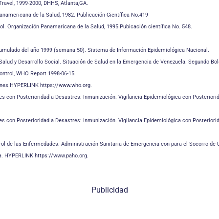
 Travel, 1999-2000, DHHS, Atlanta,GA.
Panamericana de la Salud, 1982. Publicación Científica No.419
ol. Organización Panamaricana de la Salud, 1995 Pubicación científica No. 548.
 Acumulado del año 1999 (semana 50). Sistema de Información Epidemiológica Nacional.
 Salud y Desarrollo Social. Situación de Salud en la Emergencia de Venezuela. Segundo Bol
ontrol, WHO Report 1998-06-15.
cines.HYPERLINK https://www.who.org.
con Posterioridad a Desastres: Inmunización. Vigilancia Epidemiológica con Posterioridad
con Posterioridad a Desastres: Inmunización. Vigilancia Epidemiológica con Posterioridad
rol de las Enfermedades. Administración Sanitaria de Emergencia con para el Socorro de Ur
ela. HYPERLINK https://www.paho.org.
Publicidad