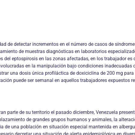
idad de detectar incrementos en el número de casos de síndrome
miento de muestras diagnósticas en laboratorios especializados 
 del eptospirosis en las zonas afectadas, en los trabajador es d
volucradas en la manipulación bajo condiciones inadecuadas d
rar una dosis única profiláctica de doxiciclina de 200 mg para 
tración puede ser semanal en aquellos trabajadores expuestos r
n parte de su territorio el pasado diciembre, Venezuela presen
plazamiento de grandes grupos humanos y animales, la alteraci
cia de una población en situación especial mantenida en albergu
sario decretar una situación de alerta epidemiológica en divers