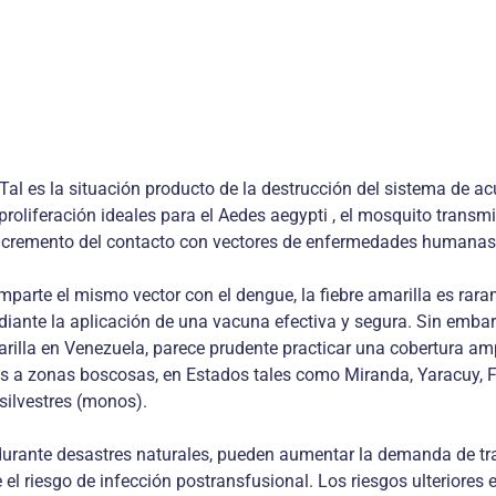
s.Tal es la situación producto de la destrucción del sistema de a
proliferación ideales para el Aedes aegypti , el mosquito transmi
 incremento del contacto con vectores de enfermedades humanas
mparte el mismo vector con el dengue, la fiebre amarilla es ra
ediante la aplicación de una vacuna efectiva y segura. Sin embarg
arilla en Venezuela, parece prudente practicar una cobertura am
a zonas boscosas, en Estados tales como Miranda, Yaracuy, Falc
 silvestres (monos).
 durante desastres naturales, pueden aumentar la demanda de t
iesgo de infección postransfusional. Los riesgos ulteriores est