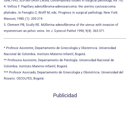
tone;1993; 329-369 (Roth LM,ed; Contemporary issues in surgical pathology; vol 19).
4. Vellios F. Papillary adenofibroma-adenosarcoma: the uterino cystosarcoma
phylodes. In Fenoglio C, Wolff M, eds. Progress in surgical pathology. New York:
Masson; 1980; (1): 205-219.
5. Clement PB, Scully RE. Múllerina adenofibroma of the uterus with invasion of
myometrium an pelvic veins. Int J. Gynecol Pathol 1990; 9(4): 363-371.
* Profesor Asistente, Departamento de Ginecología y Obstetricia. Universidad
Nacional de Colombia. Instituto Materno Infantil, Bogotá.
** Profesora Asistente, Departamento de Patología. Universidad Nacional de
Colombia. Instituto Materno Infantil, Bogotá.
*** Profesor Asociado, Departamento de Ginecología y Obstetricia. Universidad del
Rosario. CECOLFES, Bogotá.
Publicidad