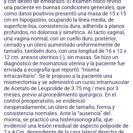
y con deseo de embarazo. El examen físico reveló
una paciente en buenas condiciones generales, que
como datos positivos presentó una masa de 15 x 15
cm en hipogastrio, ocupando la línea media, de
superficie lisa, consistencia dura, adherida a planos
profundos, no dolorosa y simétrica. Al tacto vaginal,
una vagina normal, con un cuello duro, posterior,
cerrado y un útero aumentado uniformemente de
tamaño, también duro, con una longitud de 16 x 12 x
12 cm, anexos uterinos (-), sin masas. Se hizo un
diagnóstico de miomatosis uterina y la paciente fue
enviada a ecografía que reportó: “mioma
intracavitario”. Se le propuso a la paciente una
miomectomia y se administró un curso intramuscular
de Acetato de Leuprolide de 3.75 mg / mes por 3
meses, previo al procedimiento quirúrgico. En el
control preoperatorio, se evidenció
inesperadamente, un útero de tamaño, forma y
consistencia normales. Ante la “ausencia” del
mioma, se practicó una histerosonografía, que
evidenció una lesión residual de aspecto polipoide de
2 x 4 Cm, dependiente de la cara lateral derecha de