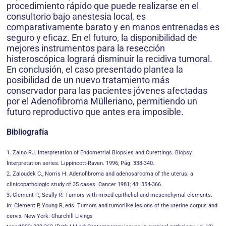
procedimiento rápido que puede realizarse en el
consultorio bajo anestesia local, es
comparativamente barato y en manos entrenadas es
seguro y eficaz. En el futuro, la disponibilidad de
mejores instrumentos para la resección
histeroscópica logrará disminuir la recidiva tumoral.
En conclusión, el caso presentado plantea la
posibilidad de un nuevo tratamiento más
conservador para las pacientes jóvenes afectadas
por el Adenofibroma Mülleriano, permitiendo un
futuro reproductivo que antes era imposible.
Bibliografía
1. Zaino RJ. Interpretation of Endometrial Biopsies and Curettings. Biopsy
Interpretation series. Lippincott-Raven. 1996; Pág. 338-340.
2. Zaloudek C., Norris H. Adenofibroma and adenosarcoma of the uterus: a
clinicopathologic study of 35 cases. Cancer 1981; 48: 354-366.
3. Clement P., Scully R. Tumors with mixed epithelial and mesenchymal elements.
In: Clement P, Young R, eds. Tumors and tumorlike lesions of the uterine corpus and
cervix. New York: Churchill Livings