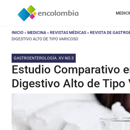
Saltar
al
MEDICI
contenido
INICIO
»
MEDICINA
»
REVISTAS MÉDICAS
»
REVISTA DE GASTR
DIGESTIVO ALTO DE TIPO VARICOSO
GASTROENTEROLOGÍA. XV NO.3
Estudio Comparativo e
Digestivo Alto de Tipo