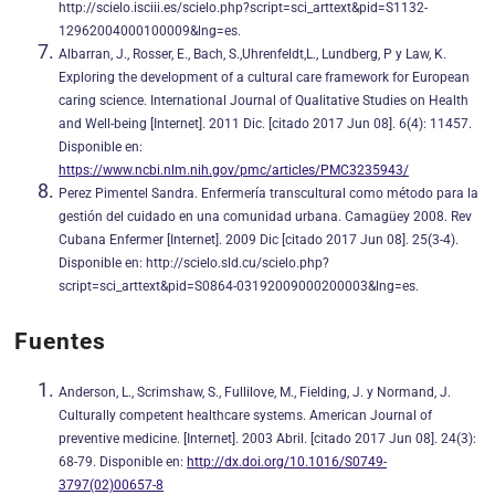
http://scielo.isciii.es/scielo.php?script=sci_arttext&pid=S1132-
12962004000100009&lng=es.
Albarran, J., Rosser, E., Bach, S.,Uhrenfeldt,L., Lundberg, P y Law, K.
Exploring the development of a cultural care framework for European
caring science. International Journal of Qualitative Studies on Health
and Well-being [Internet]. 2011 Dic. [citado 2017 Jun 08]. 6(4): 11457.
Disponible en:
https://www.ncbi.nlm.nih.gov/pmc/articles/PMC3235943/
Perez Pimentel Sandra. Enfermería transcultural como método para la
gestión del cuidado en una comunidad urbana. Camagüey 2008. Rev
Cubana Enfermer [Internet]. 2009 Dic [citado 2017 Jun 08]. 25(3-4).
Disponible en: http://scielo.sld.cu/scielo.php?
script=sci_arttext&pid=S0864-03192009000200003&lng=es.
Fuentes
Anderson, L., Scrimshaw, S., Fullilove, M., Fielding, J. y Normand, J.
Culturally competent healthcare systems. American Journal of
preventive medicine. [Internet]. 2003 Abril. [citado 2017 Jun 08]. 24(3):
68-79. Disponible en:
http://dx.doi.org/10.1016/S0749-
3797(02)00657-8