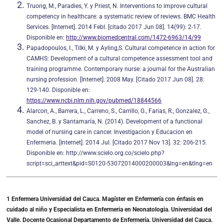
Truong, M., Paradies, Y. y Priest, N. Interventions to improve cultural
competency in healthcare: a systematic review of reviews. BMC Health
Services. [Internet]. 2014 Febl. [citado 2017 Jun 08]. 14(99): 2-17.
Disponible en:
http://www.biomedcentral.com/1472-6963/14/99
Papadopoulos, I., Tilki, M. y Ayling,S. Cultural competence in action for
CAMHS: Development of a cultural competence assessment tool and
training programme. Contemporary nurse: a journal for the Australian
nursing profession. [Internet]. 2008 May. [Citado 2017 Jun 08]. 28:
129-140. Disponible en:
https://www.ncbi.nlm.nih.gov/pubmed/18844566
Alarcon, A., Barrera, L., Carreno, S., Carrillo, G., Farias, R., Gonzalez, G.,
Sanchez, B. y Santamaría, N. (2014). Development of a functional
model of nursing care in cancer. Investigacion y Educacion en
Enfermeria. [Internet]. 2014 Jul. [Citado 2017 Nov 13]. 32: 206-215.
Disponible en: http://www.scielo.org.co/scielo.php?
script=sci_arttext&pid=S0120-53072014000200003&lng=en&tlng=en
1 Enfermera Universidad del Cauca. Magíster en Enfermería con énfasis en
cuidado al niño y Especialista en Enfermeria en Neonatologia. Universidad del
Valle. Docente Ocasional Departamento de Enfermería. Universidad del Cauca.