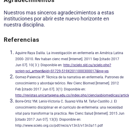
Agradecimientos
Nuestros mas sinceros agradecimientos a estas
instituciones por abrir este nuevo horizonte en
nuestra disciplina.
Referencias
Aguirre Raya Dalila. La investigación en enfermería en América Latina
2000- 2010. Rev haban cienc med [Internet]. 2011 Sep [citado 2017
Jun 07]. 10( 3 ): Disponible en:
http://scielo.sld.cu/scielo.php?
script=sci_arttext&pid=S1729-519X2011000300017&lng=es
.
Gomez-Palencia IP. Técnica de la narrativa en enfermería. Patrones de
conocimiento y abordaje teórico. Rev Cienc Biomed [Internet]. 2012
Feb [citado 2017 Jun 07]. 3(1): Disponible en:
http://revistas.unicartagena.edu.co/index.php/cienciasbiomedicas/arti
Borre-Ortiz YM. Lenis-Victoria C. Suarez-Villa M. Tafur-Castillo J. El
conocimiento disciplinar en el curriculo de enfermeria: una necesidad
vital para transformar la practica. Rev Cienc Salud [Internet]. 2015 Jun
[citado 2017 Jun 07]. 13(3): Disponible en:
http://www.scielo.org.co/pdf/recis/v13n3/v13n3a11.pdf