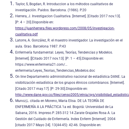
Taylor, S, Bogdan, R. Introduccion a los métodos cualitativos de
investigación. Paidos. Barcelona. (1986). P.20
Herrera, J. Investigacion Cualitativa. [Internet]. [Citado 2017 nov.13].
[P: 4 – 20].Disponible en:
https://juanherrera.files.wordpress.com/2008/05/investigacion-
cualitativa.pdf
Latorre, A. González, R. el maestro investigador. La investigación en el
aula. Grao. Barcelona 1987. P.43
Enfermería fundamental. Leyes, Teorías, Tendencias y Modelos.
[Internet]. [[Citado 2017 nov.13]. [P: 1 – 45].Disponible en:
https://www.enfermeria21.com/…
enfermeria/Leyes_Teorias_Tendencias_Modelos.doc
On line Departamento administrativo nacional de estadística DANE. La
visibilización estadística de los grupos étnicos colombianos. [Internet].
[Citado 2017 may.17]. [P: 29-30].Disponible en:
http://www.dane.gov.co/files/censo2005/etnia/sys/visibilidad_estadistic
Munoz,L. citada en Moreno, Maria Elisa. DE LA TEORÍA DE
ENFERMERÍA A LA PRÁCTICA 1a ed. Bogotá: Universidad de La
Sabana, 2016. Impreso.P. 285-312 14 Zarate Grajales Rosa A. La
Gestión del Cuidado de Enfermería. Index Enferm [Internet]. 2004
[citado 2017 Mayo 24]. 13(44-45): 42-46. Disponible en: