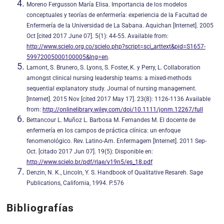
Moreno Fergusson María Elisa. Importancia de los modelos
conceptuales y teorías de enfermería: experiencia de la Facultad de
Enfermería de la Universidad de La Sabana. Aquichan [Internet]. 2005
Oct [cited 2017 June 07]. 5(1): 44-55. Available from:
http://www.scielo.org.co/scielo.php?script=sci_arttext&pid=S1657-
59972005000100005&lng=en
.
Lamont, S. Brunero, S. Lyons, S. Foster, K. y Perry, L. Collaboration
amongst clinical nursing leadership teams: a mixed-methods
sequential explanatory study. Journal of nursing management.
[Internet]. 2015 Nov [cited 2017 May 17]. 23(8): 1126-1136 Available
from:
http://onlinelibrary.wiley.com/doi/10.1111/jonm.12267/full
Bettancour L. Muñoz L. Barbosa M. Fernandes M. El docente de
enfermería en los campos de práctica clínica: un enfoque
fenomenológico. Rev. Latino-Am. Enfermagem [Internet]. 2011 Sep-
Oct. [citado 2017 Jun 07]. 19(5): Disponible en:
http://www.scielo.br/pdf/rlae/v19n5/es_18.pdf
Denzin, N. K., Lincoln, Y. S. Handbook of Qualitative Resareh. Sage
Publications, California, 1994. P.576
Bibliografías