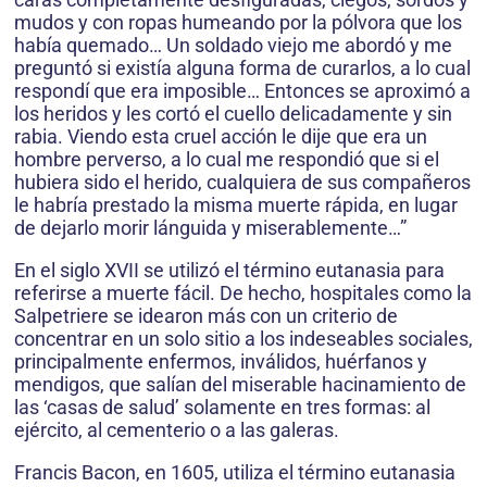
mudos y con ropas humeando por la pólvora que los
había quemado… Un soldado viejo me abordó y me
preguntó si existía alguna forma de curarlos, a lo cual
respondí que era imposible… Entonces se aproximó a
los heridos y les cortó el cuello delicadamente y sin
rabia. Viendo esta cruel acción le dije que era un
hombre perverso, a lo cual me respondió que si el
hubiera sido el herido, cualquiera de sus compañeros
le habría prestado la misma muerte rápida, en lugar
de dejarlo morir lánguida y miserablemente…”
En el siglo XVII se utilizó el término eutanasia para
referirse a muerte fácil. De hecho, hospitales como la
Salpetriere se idearon más con un criterio de
concentrar en un solo sitio a los indeseables sociales,
principalmente enfermos, inválidos, huérfanos y
mendigos, que salían del miserable hacinamiento de
las ‘casas de salud’ solamente en tres formas: al
ejército, al cementerio o a las galeras.
Francis Bacon, en 1605, utiliza el término eutanasia