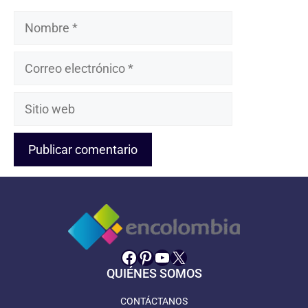
Nombre
Correo
electrónico
Sitio
web
Facebook
Pinterest
YouTube
X
QUIÉNES SOMOS
CONTÁCTANOS