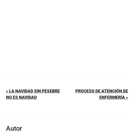
o
p
tir
o
p
k
« LA NAVIDAD SIN PESEBRE
PROCESO DE ATENCIÓN DE
NO ES NAVIDAD
ENFERMERÍA »
Autor