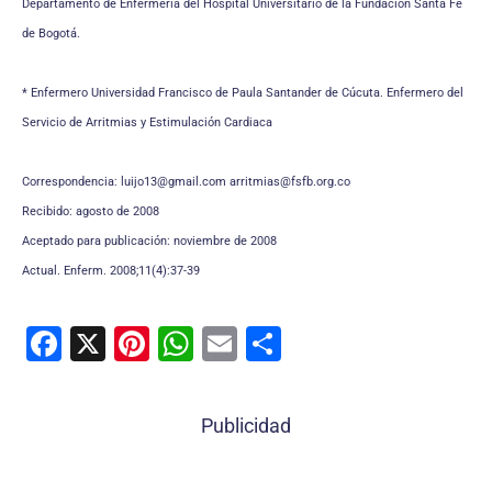
Departamento de Enfermería del Hospital Universitario de la Fundación Santa Fe
de Bogotá.
* Enfermero Universidad Francisco de Paula Santander de Cúcuta. Enfermero del
Servicio de Arritmias y Estimulación Cardiaca
Correspondencia: luijo13@gmail.com arritmias@fsfb.org.co
Recibido: agosto de 2008
Aceptado para publicación: noviembre de 2008
Actual. Enferm. 2008;11(4):37-39
F
X
Pi
W
E
C
a
nt
h
m
o
c
er
at
ai
m
Publicidad
e
e
s
l
p
b
st
A
ar