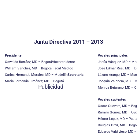
Junta Directiva 2011 – 2013
Presidente
Vocales principales
Oswaldo Borráez, MD – Bogotá
Vicepresidente
Jesús Vásquez, MD – Med
William Sánchez, MD – Bogotá
Fiscal Médico
José Edmar Real, MD – Ba
Carlos Hernando Morales, MD – Medellín
Secretaria
Lázaro Arango, MD – Man
María Fernanda Jiménez, MD – Bogotá
Joaquín Valencia, MD – M
Publicidad
Mónica Bejarano, MD – Ca
Vocales suplentes
Óscar Guevara, MD – Bog
Ramiro Gómez, MD – Cúc
Héctor López, MD – Past
Douglas Ortiz, MD – Bogo
Eduardo Valdivieso, MD 