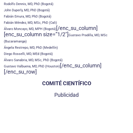
Rodolfo Dennis, MD, PhD (Bogotá)
John Duperly, MD, PhD (Bogotá)
Fabián Emura, MD, PhD (Bogotá)
Fabián Méndez, MD, MSc, PhD (Cali)
[/enc_su_column]
Álvaro Moncayo, MD, MPH (Bogotá)
[enc_su_column size=”1/2″]
Gustavo Pradilla, MD, MSc
(Bucaramanga)
Ángela Restrepo, MD, PhD (Medellín)
Diego Rosselli, MD, MEd (Bogotá)
Álvaro Sanabria, MD, MSc, PhD (Bogotá)
[/enc_su_column]
Gustavo Valbuena, MD, PhD (Houston)
[/enc_su_row]
COMITÉ CIENTÍFICO
Publicidad