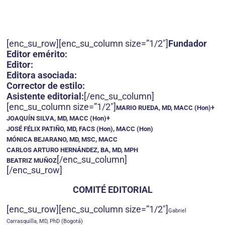
[enc_su_row][enc_su_column size=”1/2″]
Fundador
Editor emérito:
Editor:
Editora asociada:
Corrector de estilo:
Asistente editorial:
[/enc_su_column]
[enc_su_column size=”1/2″]
MARIO RUEDA, MD, MACC (Hon)+
JOAQUÍN SILVA, MD, MACC (Hon)+
JOSÉ FÉLIX PATIÑO, MD, FACS (Hon), MACC (Hon)
MÓNICA BEJARANO, MD, MSC, MACC
CARLOS ARTURO HERNÁNDEZ, BA, MD, MPH
[/enc_su_column]
BEATRIZ MUÑOZ
[/enc_su_row]
COMITÉ EDITORIAL
[enc_su_row][enc_su_column size=”1/2″]
Gabriel
Carrasquilla, MD, PhD (Bogotá)