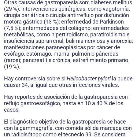
Otras causas de gastroparesia son: diabetes mellitus
(29 %); intervenciones quirúrgicas, como vagotomía,
cirugía bariátrica o cirugía antirreflujo por disfunción
motora gástrica (13 %); enfermedad de Parkinson
(7,5 %); enfermedades del colágeno; enfermedades
metabólicas, como hipertiroidismo, paratiroidismo e
insuficiencia suprarrenal; bulimia nerviosa y anorexia;
manifestaciones paraneoplásicas por cáncer de
esófago, estómago, mama, pulmón o páncreas
(raros); pancreatitis crónica; estreñimiento primario
(19 %).
Hay controversia sobre si
Helicobacter pylori
la puede
causar 34, al igual que otras infecciones virales.
Hay reportes de asociación de la gastroparesia con
reflujo gastroesofágico, hasta en 10 a 40 % de los
casos.
El diagnóstico objetivo de la gastroparesia se hace
con la gammagrafía, con comida sólida marcada con
un radioisótopo como el tecnecio 99. Se considera