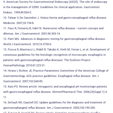
9. American Society for Gastrointestinal Endoscopy (ASGE). The role of endoscopy
in the management of GERD. Guidelines for clinical application. Gastrointest
Endosc. 1999;49:834-5.
10. Talwar V, De Caesteker J. Hiatus hernia and gastro-oesophageal reflux disease.
Medicine. 2007;35:194-8.
11. Fass R, Fennerty B, Vakil N. Nonerosive reflux disease –current conceps and
dilemas. Am J Gastroenterol. 2001;96:303-14.
12. Patti MG. Advances in diagnostic testing for gastroesophageal reflux disease.
World J Gastroenterol. 2010;16:3750-6.
13. Fiocca R, Mastracci L, Ridell R, Takubo K, Vieth M, Yerian L, et al. Development of
consensus guidelines for the histologic recognition of microscopic esophagitis in
patients with gastroesophageal reflux disesase: The Esohisto Project. .
HumanPathology. 2010;41:223-31.
14. Hirano I, Richter JE, Practice Parameters Committee of the American College of
Gastroenterology. ACG practice guidelines: Esophageal reflux disease. Am J
Gastroenterol. 2007;102:668-85.
15. Katz PO. Review article: Intragastric and oesophageal pH monitoringin patients
with gastro-esophageal reflux disease. AlimentPharmacol Ther. 2006;23(Suppl.1):3-
11.
16. DeVault KR, Caastell DO. Update guidelines for the diagnosis and treatment of
gastroesophaegeal reflux disease. Am J Gastroenterol. 2005;100:190-200.