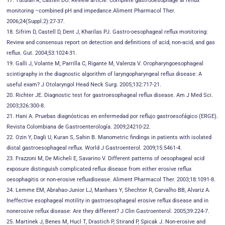
17. Tutuian R, Castell DO. Review article: Complete gastrooesophage al reflux
monitoring –combined pH and impedance.Aliment Pharmacol Ther.
2006;24(Suppl.2):27-37.
18. Sifrim D, Castell D, Dent J, Kharilas PJ. Gastro-oesophageal reflux monitoring:
Review and consensus report on detection and definitions of acid, non-acid, and gas
reflux. Gut. 2004;53:1024-31.
19. Galli J, Volante M, Parrilla C, Rigante M, Valenza V. Oropharyngoesophageal
scintigraphy in the diagnostic algorithm of laryngopharyngeal reflux disease: A
useful exam? J Otolaryngol Head Neck Surg. 2005;132:717-21.
20. Richter JE. Diagnostic test for gastroesophageal reflux disease. Am J Med Sci.
2003;326:300-8.
21. Hani A. Pruebas diagnósticas en enfermedad por reflujo gastroesofágico (ERGE).
Revista Colombiana de Gastroenterología. 2009;24210-22.
22. Ozin Y, Dagli U, Kuran S, Sahin B. Manometric findings in patients with isolated
distal gastroesophageal reflux. World J Gastroenterol. 2009;15:5461-4.
23. Frazzoni M, De Micheli E, Savarino V. Different patterns of oesophageal acid
exposure distinguish complicated reflux disease from either erosive reflux
oesophagitis or non-erosive refluxdisease. Aliment Pharmacol Ther. 2003;18:1091-8.
24. Lemme EM, Abrahao-Junior LJ, Manhaes Y, Shechter R, Carvalho BB, Alvariz A.
Ineffective esophageal motility in gastroesophageal erosive reflux disease and in
nonerosive reflux disease: Are they different? J Clin Gastroenterol. 2005;39:224-7.
25. Martinek J, Benes M, Hucl T, Drastich P, Stirand P, Spicak J. Non-erosive and