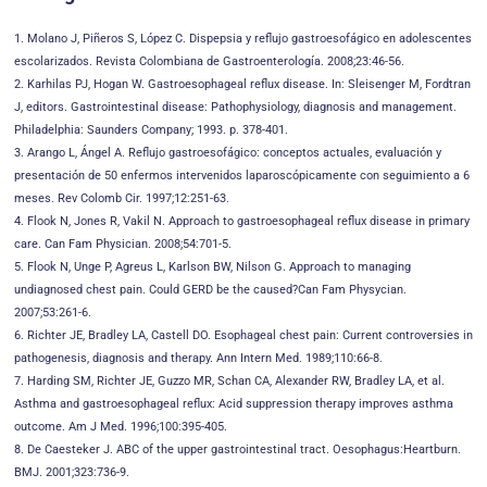
1. Molano J, Piñeros S, López C. Dispepsia y reflujo gastroesofágico en adolescentes
escolarizados. Revista Colombiana de Gastroenterología. 2008;23:46-56.
2. Karhilas PJ, Hogan W. Gastroesophageal reflux disease. In: Sleisenger M, Fordtran
J, editors. Gastrointestinal disease: Pathophysiology, diagnosis and management.
Philadelphia: Saunders Company; 1993. p. 378-401.
3. Arango L, Ángel A. Reflujo gastroesofágico: conceptos actuales, evaluación y
presentación de 50 enfermos intervenidos laparoscópicamente con seguimiento a 6
meses. Rev Colomb Cir. 1997;12:251-63.
4. Flook N, Jones R, Vakil N. Approach to gastroesophageal reflux disease in primary
care. Can Fam Physician. 2008;54:701-5.
5. Flook N, Unge P, Agreus L, Karlson BW, Nilson G. Approach to managing
undiagnosed chest pain. Could GERD be the caused?Can Fam Physycian.
2007;53:261-6.
6. Richter JE, Bradley LA, Castell DO. Esophageal chest pain: Current controversies in
pathogenesis, diagnosis and therapy. Ann Intern Med. 1989;110:66-8.
7. Harding SM, Richter JE, Guzzo MR, Schan CA, Alexander RW, Bradley LA, et al.
Asthma and gastroesophageal reflux: Acid suppression therapy improves asthma
outcome. Am J Med. 1996;100:395-405.
8. De Caesteker J. ABC of the upper gastrointestinal tract. Oesophagus:Heartburn.
BMJ. 2001;323:736-9.