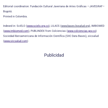
Editorial coordination: Fundación Cultural Javeriana de Artes Gráficas —JAVEGRAF—
Bogotá.
Printed in Colombia.
Indexed in: SciELO (
www.scielo.org.co
), LILACS (
www.bases.bvsalud.org
), IMBIOMED
(
www.imbiomed.com
), PUBLINDEX from Colciencias (
www.colciencias.gov.co
)
Sociedad Iberoamericana de Información Científica (SIIC Data Bases), siicsalud
(
www.siicsalud.com
)
Publicidad