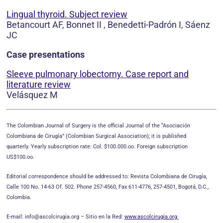
Lingual thyroid. Subject review
Betancourt AF, Bonnet II , Benedetti-Padrón I, Sáenz
JC
Case presentations
Sleeve pulmonary lobectomy. Case report and
literature review
Velásquez M
The Colombian Journal of Surgery is the official Journal of the “Asociación
Colombiana de Cirugía” (Colombian Surgical Association); it is published
quarterly.
Yearly subscription rate: Col. $100.000.oo. Foreign subscription
US$100.oo.
Editorial correspondence should be addressed to: Revista Colombiana de Cirugía,
Calle 100 No. 14-63 Of. 502. Phone 257-4560, Fax 611-4776, 257-4501, Bogotá, D.C.,
Colombia.
E-mail: info@ascolcirugia.org – Sitio en la Red:
www.ascolcirugia.org