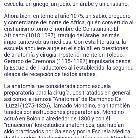
escuela: un griego, un judío, un árabe y un cristiano.
Ahora bien, en torno al año 1075, un sabio, droguero
y comerciante del norte de África, quién convertido al
cristianismo tomó el nombre de Constantino El
Africano (1018 1087), tradujo del árabe las más
importantes obras médicas. Con esta literatura, la
escuela adquiere auge en el siglo XII en cuestiones
de anatomía y cirugía. Posteriormente en Toledo,
Gerardo de Cremona (1135- 1187) impulsaría desde
la Escuela de Traductores allí establecida, la segunda
oleada de recepción de textos árabes.
La anatomía fue considerada como escuela
preparatoria para la cirugía. Los tratados en general,
así como la famosa “Anatomia” de Raimondo De
´Luzzi (1275-1326), llamado Mondino, eran también
tenidos por instrucciones preparatorias. Mondino
actuó en Bolonia alrededor de 1300 y con él
“renacieron” los estudios anatómicos, que habían
sido practicados por Galeno y por la Escuela Médica
de Alejandría. Las lecciones anatómicas de Mondino