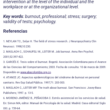
intervention at the level of the individual and the
workplace or at the organizational level.
Key words
: burnout, professional; stress; surgery;
validity of tests; psychology.
Referencias
1. NEYLAN TC., Selye H. The field of stress research. J Neuropsychiatry Clin
Neurosci. 1998;10:230.
2. MASLACH C., SCHAUFELI W., LEITER M. Job burnout. Annu Rev Psychol.
2001;52:397-422.
3. GARCÉS E. Tesis sobre el burnout. Bogotá: Asociación Colombiana para el Avance
de las Ciencias del Comportamiento; 2003. Fecha de consulta: 10 de marzo de 2009.
Disponible en
www.abacolombia.org.co
.
4. ATANCE JC. Aspectos epidemiológicos del síndrome de burnout en personal
sanitario. Rev Esp Salud Pública. 1997;71: 203-303.
5. MASLACH C., LEITER MP. The truth about burnout. San Francisco: Josey-Bass
Publishers; 1997. p. 13-5.
6. MORENO-JIMÉNEZ B., PEÑACOBA C. Estrés asistencial en los servicios de salud.
En: Simon MA, editor. Manual de Psicología de la salud. Madrid. Casa editorial Siglo
XXI. p. 739-64.