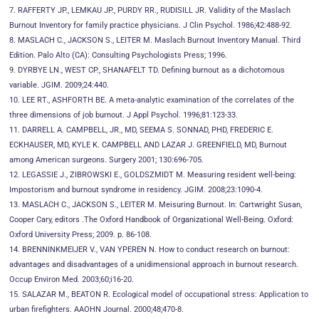
7. RAFFERTY JP., LEMKAU JP., PURDY RR., RUDISILL JR. Validity of the Maslach
Burnout Inventory for family practice physicians. J Clin Psychol. 1986;42:488-92.
8. MASLACH C., JACKSON S., LEITER M. Maslach Burnout Inventory Manual. Third
Edition. Palo Alto (CA): Consulting Psychologists Press; 1996.
9. DYRBYE LN., WEST CP., SHANAFELT TD. Defining burnout as a dichotomous
variable. JGIM. 2009;24:440.
10. LEE RT., ASHFORTH BE. A meta-analytic examination of the correlates of the
three dimensions of job burnout. J Appl Psychol. 1996;81:123-33.
11. DARRELL A. CAMPBELL, JR., MD, SEEMA S. SONNAD, PHD, FREDERIC E.
ECKHAUSER, MD, KYLE K. CAMPBELL AND LAZAR J. GREENFIELD, MD, Burnout
among American surgeons. Surgery 2001; 130:696-705.
12. LEGASSIE J., ZIBROWSKI E., GOLDSZMIDT M. Measuring resident well-being:
Impostorism and burnout syndrome in residency. JGIM. 2008;23:1090-4.
13. MASLACH C., JACKSON S., LEITER M. Meisuring Burnout. In: Cartwright Susan,
Cooper Cary, editors .The Oxford Handbook of Organizational Well-Being. Oxford:
Oxford University Press; 2009. p. 86-108.
14. BRENNINKMEIJER V., VAN YPEREN N. How to conduct research on burnout:
advantages and disadvantages of a unidimensional approach in burnout research.
Occup Environ Med. 2003;60;i16-20.
15. SALAZAR M., BEATON R. Ecological model of occupational stress: Application to
urban firefighters. AAOHN Journal. 2000;48;470-8.