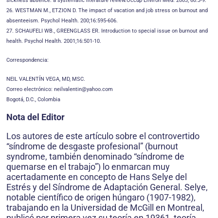
sickness absence: a systematic literature review.Occup Environ Med. 2003; 60:3-9.
26. WESTMAN M., ETZION D. The impact of vacation and job stress on burnout and
absenteeism. Psychol Health. 200;16:595-606.
27. SCHAUFELI WB., GREENGLASS ER. Introduction to special issue on burnout and
health. Psychol Health. 2001;16:501-10.
Correspondencia:
NEIL VALENTÍN VEGA, MD, MSC.
Correo electrónico: neilvalentin@yahoo.com
Bogotá, D.C., Colombia
Nota del Editor
Los autores de este artículo sobre el controvertido
“síndrome de desgaste profesional” (burnout
syndrome, también denominado “síndrome de
quemarse en el trabajo”) lo enmarcan muy
acertadamente en concepto de Hans Selye del
Estrés y del Síndrome de Adaptación General. Selye,
notable científico de origen húngaro (1907-1982),
trabajando en la Universidad de McGill en Montreal,
publicó por primera vez su teoría en 19361, teoría