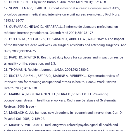
16. GUNDERSEN L. Physician Burnout. Ann Intern Med. 2001;135:146-8.
17. SERVELLEN GV., LEAKE B. Burnout in hospital nurses: a comparison of AIDS,
oncology, general medical and intensive care unit nurses examples. J Prof Nurs.
1993;9:169-77.
18. GUEVARA C., HENAO D., HERRERA J., Síndrome de desgaste profesional en
médicos internos y residentes. Colomb Med 2004; 35:173-178
19. HUTTER M., KELLOGG K., FERGUSON C., ABBOTT W., WARSHAW A The impact
of the 80-hour resident workweek on surgical residents and attending surgeons. Ann
Surg. 2006;243:864-75.
20. PAPE HC., PFAIFER R. Restricted duty hours for surgeons and impact on reside
ts’ quality of life, education, and 3:3.
21. THOMAS N. Resident burnout. JAMA. 2004;292:2880-9.
22. RUOTSALAINEN J., SERRA C., MARINE A., VERBEEK J. Systematic review of
interventions for reducing occupational stress in health. Scan J Work Environ
Health. 2008;34:169-78.
23. MARINE A., RUOTSALAINEN JH., SERRA C., VERBEEK JH. Preventing
occupational stress in healthcare workers. Cochrane Database of Systematic
Reviews. 2006, Issue 4.
24. MASLACH C. Job burnout: new directions in research and intervention. Curr Dir
Psychol Sci. 2003;12:189-92.
25. MICHIE S., WILLIAMS S. Reducing work related psychological ill health and