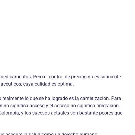
dicamentos. Pero el control de precios no es suficiente.
céuticos, cuya calidad es óptima.
realmente lo que se ha logrado es la carnetización. Para
no significa acceso y el acceso no significa prestación
 de Colombia, y los sucesos actuales son bastante peores que
 que asegure la salud como un derecho humano