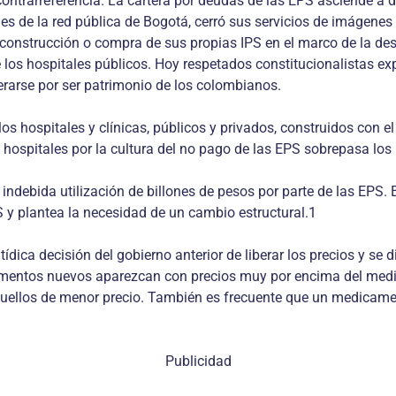
contrarreferencia. La cartera por deudas de las EPS asciende a d
ales de la red pública de Bogotá, cerró sus servicios de imágene
 construcción o compra de sus propias IPS en el marco de la des
e los hospitales públicos. Hoy respetados constitucionalistas ex
erarse por ser patrimonio de los colombianos.
e los hospitales y clínicas, públicos y privados, construidos co
 hospitales por la cultura del no pago de las EPS sobrepasa los 
e indebida utilización de billones de pesos por parte de las EPS
 y plantea la necesidad de un cambio estructural.1
dica decisión del gobierno anterior de liberar los precios y se 
entos nuevos aparezcan con precios muy por encima del medica
quellos de menor precio. También es frecuente que un medicame
Publicidad