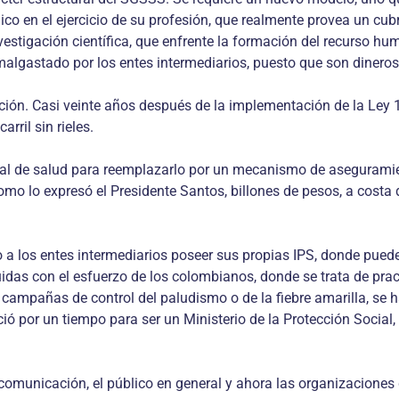
ico en el ejercicio de su profesión, que realmente provea un cu
estigación científica, que enfrente la formación del recurso h
malgastado por los entes intermediarios, puesto que son dineros
ación. Casi veinte años después de la implementación de la Ley
ril sin rieles.
nal de salud para reemplazarlo por un mecanismo de asegurami
omo lo expresó el Presidente Santos, billones de pesos, a costa
do a los entes intermediarios poseer sus propias IPS, donde pu
ruidas con el esfuerzo de los colombianos, donde se trata de pra
ampañas de control del paludismo o de la fiebre amarilla, se ha
ió por un tiempo para ser un Ministerio de la Protección Social,
 comunicación, el público en general y ahora las organizacione