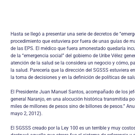
Hasta se llegó a presentar una serie de decretos de “emerg
procedimiento que estuviera por fuera de unas guías de ma
de las EPS. El médico que fuera amonestado quedaría incur
de la “emergencia social” del gobierno de Uribe Vélez gen
atención de la salud se la considera un negocio y cómo, p
la salud. Parecería que la dirección del SGSSS estuviera e
la toma de decisiones y en la definición de políticas de s
El Presidente Juan Manuel Santos, acompañado de los jefes d
general Naranjo, en una alocución histórica transmitida p
miles de millones de pesos sino de billones de pesos.” Anun
mayo 2, 2012).
El SGSSS creado por la Ley 100 es un terrible y muy costos