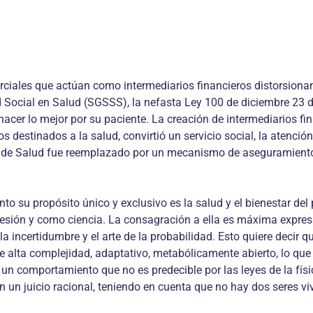
ciales que actúan como intermediarios financieros distorsionand
d Social en Salud (SGSSS), la nefasta Ley 100 de diciembre 23 
 hacer lo mejor por su paciente. La creación de intermediarios 
 destinados a la salud, convirtió un servicio social, la atenci
l de Salud fue reemplazado por un mecanismo de aseguramiento c
o su propósito único y exclusivo es la salud y el bienestar del p
fesión y como ciencia. La consagración a ella es máxima expre
la incertidumbre y el arte de la probabilidad. Esto quiere decir 
de alta complejidad, adaptativo, metabólicamente abierto, lo q
un comportamiento que no es predecible por las leyes de la físic
n un juicio racional, teniendo en cuenta que no hay dos seres 