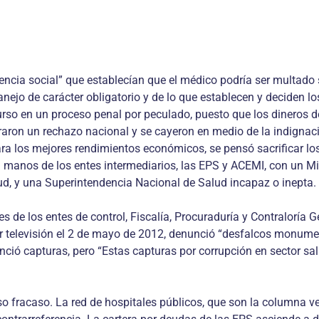
encia social” que establecían que el médico podría ser multado s
nejo de carácter obligatorio y de lo que establecen y deciden 
so en un proceso penal por peculado, puesto que los dineros de
eraron un rechazo nacional y se cayeron en medio de la indigna
ara los mejores rendimientos económicos, se pensó sacrificar lo
n manos de los entes intermediarios, las EPS y ACEMI, con un Mi
alud, y una Superintendencia Nacional de Salud incapaz o inepta.
e los entes de control, Fiscalía, Procuraduría y Contraloría Gen
or televisión el 2 de mayo de 2012, denunció “desfalcos monume
ció capturas, pero “Estas capturas por corrupción en sector salu
o fracaso. La red de hospitales públicos, que son la columna ve