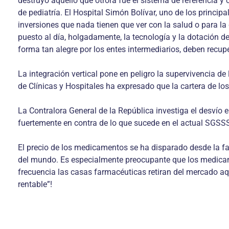
destruyó aquello que otrora fue el sistema de referencia y 
de pediatría. El Hospital Simón Bolívar, uno de los princip
inversiones que nada tienen que ver con la salud o para la
puesto al día, holgadamente, la tecnología y la dotación d
forma tan alegre por los entes intermediarios, deben recup
La integración vertical pone en peligro la supervivencia d
de Clínicas y Hospitales ha expresado que la cartera de los
La Contralora General de la República investiga el desvío 
fuertemente en contra de lo que sucede en el actual SGSSS
El precio de los medicamentos se ha disparado desde la fatí
del mundo. Es especialmente preocupante que los medicam
frecuencia las casas farmacéuticas retiran del mercado a
rentable”!