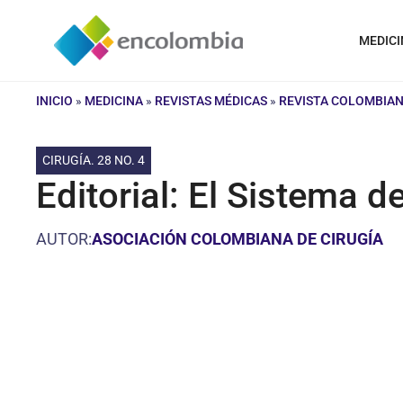
Saltar
al
MEDICI
contenido
INICIO
»
MEDICINA
»
REVISTAS MÉDICAS
»
REVISTA COLOMBIAN
CIRUGÍA. 28 NO. 4
Editorial: El Sistema d
AUTOR:
ASOCIACIÓN COLOMBIANA DE CIRUGÍA