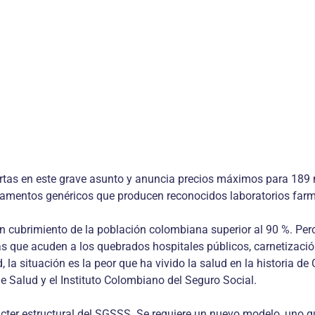
tas en este grave asunto y anuncia precios máximos para 189 me
mentos genéricos que producen reconocidos laboratorios farma
cubrimiento de la población colombiana superior al 90 %. Pero 
que acuden a los quebrados hospitales públicos, carnetización 
dad, la situación es la peor que ha vivido la salud en la historia
de Salud y el Instituto Colombiano del Seguro Social.
ácter estructural del SGSSS. Se requiere un nuevo modelo, uno