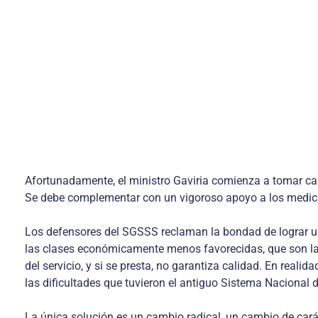
Afortunadamente, el ministro Gaviria comienza a tomar car
Se debe complementar con un vigoroso apoyo a los medica
Los defensores del SGSSS reclaman la bondad de lograr un 
las clases económicamente menos favorecidas, que son las 
del servicio, y si se presta, no garantiza calidad. En reali
las dificultades que tuvieron el antiguo Sistema Nacional 
La única solución es un cambio radical, un cambio de car