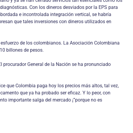
iario y ya se han cerrado servicios tan esenciales como los
s diagnósticas. Con los dineros desviados por la EPS para
bordada e incontrolada integración vertical, se habría
presan que tales inversiones con dineros utilizados en
n el esfuerzo de los colombianos. La Asociación Colombiana
10 billones de pesos.
. El procurador General de la Nación se ha pronunciado
dice que Colombia paga hoy los precios más altos, tal vez,
mento que ya ha probado ser eficaz. Y lo peor, con
nto importante salga del mercado ¡”porque no es