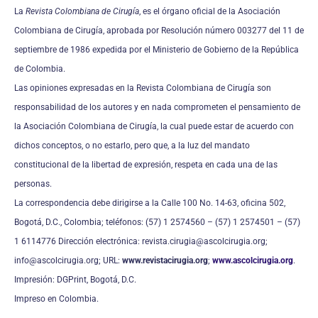
La
Revista Colombiana de Cirugía
, es el órgano oficial de la Asociación
Colombiana de Cirugía, aprobada por Resolución número 003277 del 11 de
septiembre de 1986 expedida por el Ministerio de Gobierno de la República
de Colombia.
Las opiniones expresadas en la Revista Colombiana de Cirugía son
responsabilidad de los autores y en nada comprometen el pensamiento de
la Asociación Colombiana de Cirugía, la cual puede estar de acuerdo con
dichos conceptos, o no estarlo, pero que, a la luz del mandato
constitucional de la libertad de expresión, respeta en cada una de las
personas.
La correspondencia debe dirigirse a la Calle 100 No. 14-63, oficina 502,
Bogotá, D.C., Colombia; teléfonos: (57) 1 2574560 – (57) 1 2574501 – (57)
1 6114776 Dirección electrónica: revista.cirugia@ascolcirugia.org;
info@ascolcirugia.org; URL:
www.revistacirugia.org
;
www.ascolcirugia.org
.
Impresión: DGPrint, Bogotá, D.C.
Impreso en Colombia.