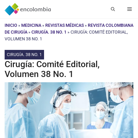
Saltar
Me
al
contenido
INICIO
»
MEDICINA
»
REVISTAS MÉDICAS
»
REVISTA COLOMBIANA
DE CIRUGÍA
»
CIRUGÍA. 38 NO. 1
»
CIRUGÍA: COMITÉ EDITORIAL,
VOLUMEN 38 NO. 1
CIRUGÍA. 38 NO. 1
Cirugía: Comité Editorial,
Volumen 38 No. 1