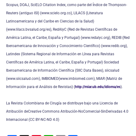
Scopus, DOAJ, SciELO Citation Index, como parte del Índice de Thompson-
Reuters (antiguo ISI) (www.scielo.org.co), LILACS (Literatura
Latinoamericana y del Caribe en Ciencias de la Salud)
(www.lilacs.bvsalud.org/es), RedAlyC (Red de Revistas Científicas de
América Latina, el Caribe, España y Portugal) (www.redalyc.org), REDIB (Red
Iberoamericana de Innovación y Conocimiento Científico) (www.redib.org),
Latindex (Sistema Regional de Información en Línea para Revistas
Científicas de América Latina, el Caribe, España y Portugal) Sociedad
Iberoamericana de Información Científica (SIIC Data Bases), siicsalud
(www.siicsalud.com), IMBIOMED(www.imbiomed.com), MIAR (Matriz de
Información para el Análisis de Revistas) (
http://miar.ub.edu/idioma/es
).
La Revista Colombiana de Cirugía se distribuye bajo una Licencia de
Atribución deCreative Commons Atribución-NoComercial-SinDerivadas 4.0
Internacional (CC BY-NC-ND 4.0)