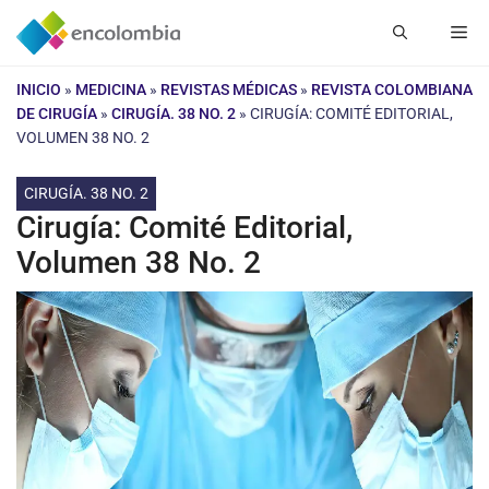
Saltar
Me
al
contenido
INICIO
»
MEDICINA
»
REVISTAS MÉDICAS
»
REVISTA COLOMBIANA
DE CIRUGÍA
»
CIRUGÍA. 38 NO. 2
»
CIRUGÍA: COMITÉ EDITORIAL,
VOLUMEN 38 NO. 2
CIRUGÍA. 38 NO. 2
Cirugía: Comité Editorial,
Volumen 38 No. 2