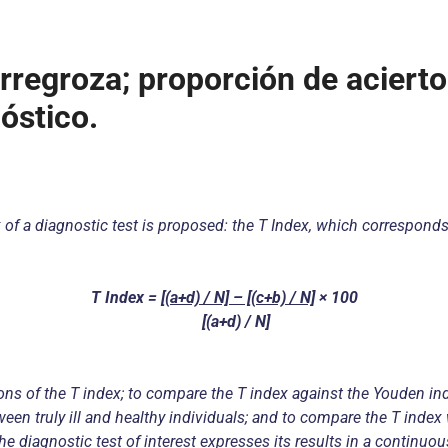
rregroza; proporción de acierto
óstico.
 of a diagnostic test is proposed: the T Index, which corresponds t
T Index =
[(a+d) / N] – [(c+b) / N]
× 100
[(a+d) / N]
ions of the T index; to compare the T index against the Youden in
between truly ill and healthy individuals; and to compare the T inde
e diagnostic test of interest expresses its results in a continuou