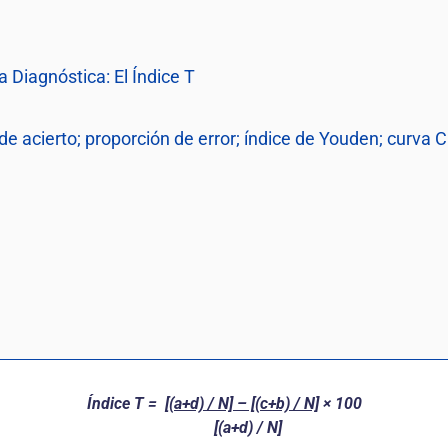
Diagnóstica: El Índice T
de acierto; proporción de error; índice de Youden; curva 
Índice T =
[(a+d) / N] – [(c+b) / N]
× 100
[(a+d) / N]