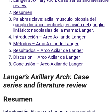
Langer’s Axillary Arch: Case series and literature
review
Resumen
Palabras clave: axila; músculo; biopsia del
ganglio linfático centinela; escisión del ganglio
linfático; neoplasias de la mama; Langer.
Introducción – Arco Axilar de Langer
Métodos – Arco Axilar de Langer
Resultados – Arco Axilar de Langer
Discusión – Arco Axilar de Langer
Conclusión – Arco Axilar de Langer
Langer’s Axillary Arch: Case
series and literature review
Resumen
Introducción.
El arco de Langer es una entidad