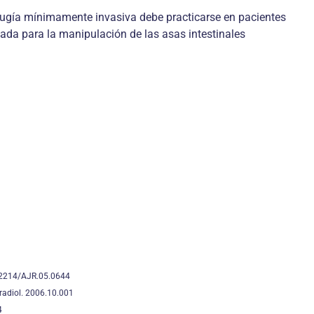
cirugía mínimamente invasiva debe practicarse en pacientes
uada para la manipulación de las asas intestinales
0.2214/AJR.05.0644
pradiol. 2006.10.001
4