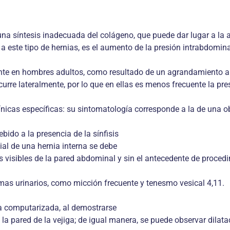
una síntesis inadecuada del colágeno, que puede dar lugar a la 
a este tipo de hernias, es el aumento de la presión intrabdomina
e en hombres adultos, como resultado de un agrandamiento anter
 ocurre lateralmente, por lo que en ellas es menos frecuente la pr
ínicas específicas: su sintomatología corresponde a la de una ob
ido a la presencia de la sínfisis
cial de una hernia interna se debe
os visibles de la pared abdominal y sin el antecedente de proced
mas urinarios, como micción frecuente y tenesmo vesical 4,11.
ía computarizada, al demostrarse
 la pared de la vejiga; de igual manera, se puede observar dilata