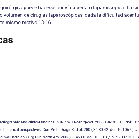
e quirúrgico puede hacerse por vía abierta o laparoscópica. La 
to volumen de cirugías laparoscópicas, dada la dificultad acent
este mismo motivo 13-16.
cas
radiographic and clinical findings. AJR Am J Roentgenol. 2006;186:703-17. doi: 1
nd historical perspectives. Curr Probl Diagn Radiol. 2007;36:30-42. doi: 10.1067/j.c
 wall hernias. Surg Clin North Am. 2008;88:45-60. doi: 10.1016/j.suc.2007.10.00