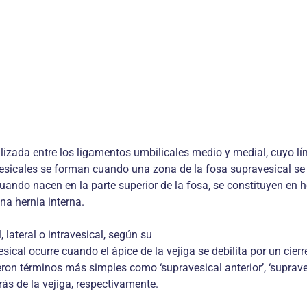
izada entre los ligamentos umbilicales medio y medial, cuyo lími
esicales se forman cuando una zona de la fosa supravesical se co
ando nacen en la parte superior de la fosa, se constituyen en h
na hernia interna.
, lateral o intravesical, según su
sical ocurre cuando el ápice de la vejiga se debilita por un cierr
eron términos más simples como ‘supravesical anterior’, ‘supravesi
rás de la vejiga, respectivamente.